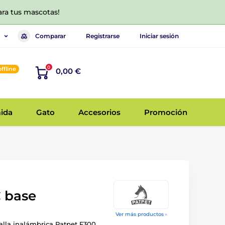
ara tus mascotas!
Comparar
Registrarse
Iniciar sesión
0
offline
0,00 €
ida
Gato
Accesorios
Promoción
 base
Ver más productos ›
alla inalámbrica Patpet F300