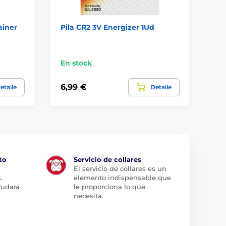
ainer
Pila CR2 3V Energizer 1Ud
Co
42
En stock
En
6,99 €
98
etalle
Detalle
to
Servicio de collares
El servicio de collares es un
.
elemento indispensable que
yudará
le proporciona lo que
necesita.