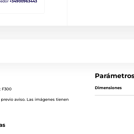
ndedor
+34900963443
Parámetro
Dimensiones
t F300
 previo aviso. Las imágenes tienen
as