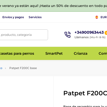
de verano ya están aquí! ¡Hasta un 50% de descuento en todo p
Envíos y pagos
Servicios
EUR
+34900963443
 producto, categoría
Llámanos
(Mo-Fr 8-16)
asetas para perros
SmartPet
Crianza
Com
to
Patpet F200C base
Patpet F200C
Base de recambio para la v