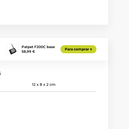
Patpet F200C base
Para comprar
58,99 €
s
12 x 8 x 2 cm