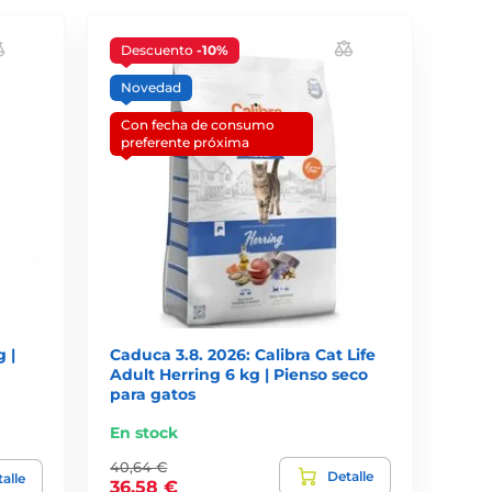
Descuento
-10%
Novedad
Con fecha de consumo
preferente próxima
 |
Caduca 3.8. 2026: Calibra Cat Life
Adult Herring 6 kg | Pienso seco
para gatos
En stock
40,64 €
Detalle
alle
36,58 €