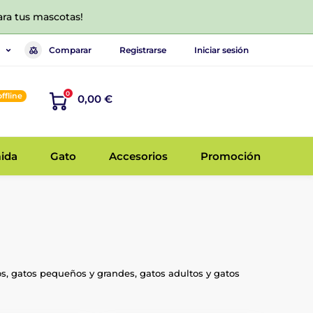
ara tus mascotas!
Comparar
Registrarse
Iniciar sesión
0
offline
0,00 €
ida
Gato
Accesorios
Promoción
s, gatos pequeños y grandes, gatos adultos y gatos