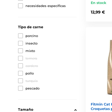
En stock
necesidades específicas
12,99 €
Tipo de carne
porcino
insecto
mixto
ternera
cordero
pollo
turquía
pescado
Fitmin Cat 
Croquetas 
Tamaño