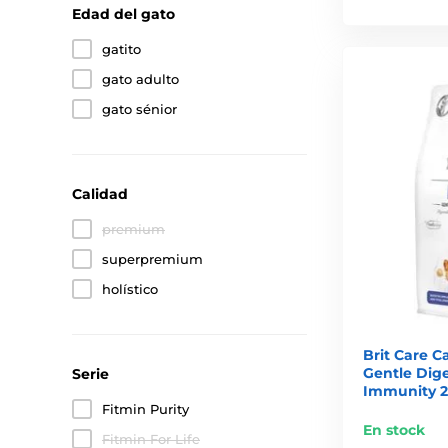
Edad del gato
gatito
gato adulto
gato sénior
Calidad
premium
superpremium
holístico
Brit Care C
Gentle Dige
Serie
Immunity 2
Fitmin Purity
En stock
Fitmin For Life