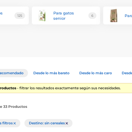
os
Para gatos
Par
125
6
senior
ecomendado
Desde lo más barato
Desde lo más caro
Desde
Productos
- filtrar los resultados exactamente según sus necesidades.
de 33 Productos
s filtros
Destino: sin cereales