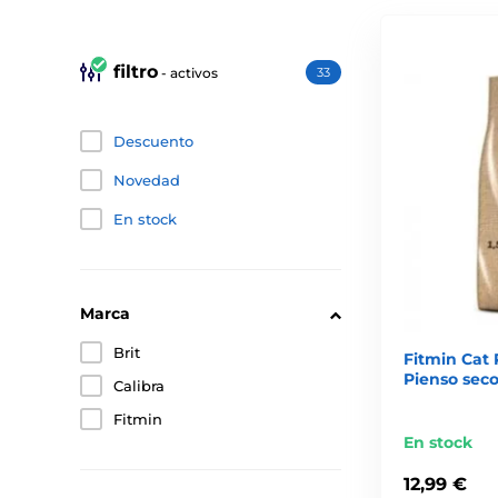
filtro
- activos
33
Descuento
Novedad
En stock
Marca
Brit
Fitmin Cat P
Pienso seco
Calibra
Fitmin
En stock
12,99 €