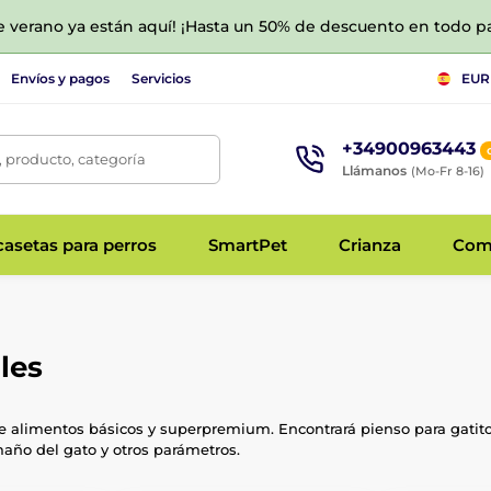
de verano ya están aquí! ¡Hasta un 50% de descuento en todo p
Envíos y pagos
Servicios
EUR
+34900963443
 producto, categoría
Llámanos
(Mo-Fr 8-16)
asetas para perros
SmartPet
Crianza
Com
les
e alimentos básicos y superpremium. Encontrará pienso para gatito
maño del gato y otros parámetros.