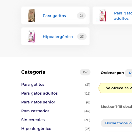
Para gat
Para gatitos
21
adultos
Hipoalergénico
23
Categoría
152
Ordenar por:
R
Para gatitos
(21)
Se ofrece 33 
Para gatos adultos
(125)
Para gatos senior
(6)
Mostrar 1-18 des
Para castrados
(42)
Sin cereales
(36)
Borrar todos lo
Hipoalergénico
(23)