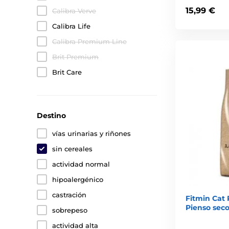
15,99 €
Calibra Verve
Calibra Life
Calibra Premium Line
Brit Premium
Brit Care
Destino
vías urinarias y riñones
sin cereales
actividad normal
hipoalergénico
castración
Fitmin Cat P
Pienso seco
sobrepeso
actividad alta