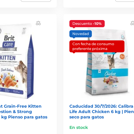
Descuento
-10%
Novedad
Con fecha de consumo
preferente próxima
at Grain-Free Kitten
Caducidad 30/7/2026: Calibra
stion & Strong
Life Adult Chicken 6 kg | Pie
 kg Pienso para gatos
seco para gatos
En stock