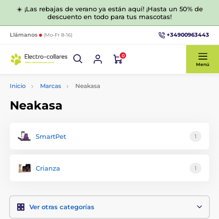
☀️ ¡Las rebajas de verano ya están aquí! ¡Hasta un 50% de
descuento en todo para tus mascotas!
+34900963443
Llámanos
(Mo-Fr 8-16)
0
Menú
Inicio
Marcas
Neakasa
Neakasa
SmartPet
1
Crianza
1
Ver otras categorías