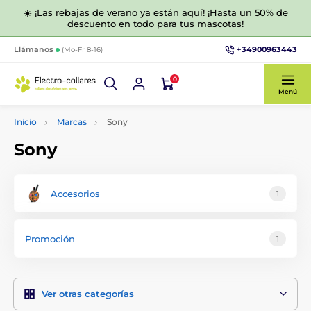
☀️ ¡Las rebajas de verano ya están aquí! ¡Hasta un 50% de
descuento en todo para tus mascotas!
+34900963443
Llámanos
(Mo-Fr 8-16)
0
Menú
Inicio
Marcas
Sony
Sony
Accesorios
1
Promoción
1
Ver otras categorías