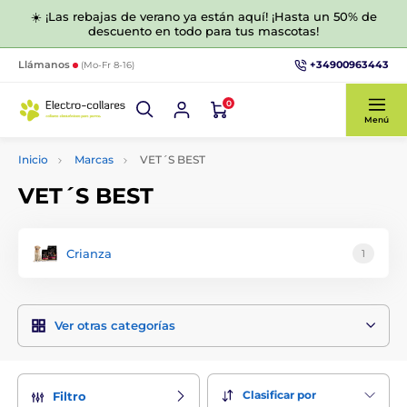
☀️ ¡Las rebajas de verano ya están aquí! ¡Hasta un 50% de
descuento en todo para tus mascotas!
+34900963443
Llámanos
(Mo-Fr 8-16)
0
Menú
Inicio
Marcas
VET´S BEST
VET´S BEST
Crianza
1
Ver otras categorías
Clasificar por
Filtro