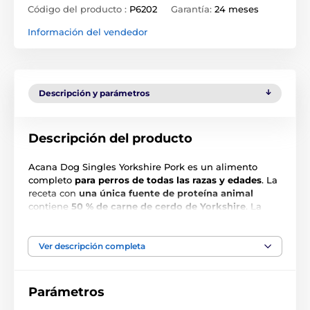
Código del producto :
P6202
Garantía:
24 meses
Información del vendedor
Descripción y parámetros
Descripción del producto
Acana Dog Singles Yorkshire Pork es un alimento
completo
para perros de todas las razas y edades
. La
receta con
una única fuente de proteína animal
contiene
50 % de carne de cerdo de Yorkshire
. La
calabaza fresca y la calabaza moscada aportan fibra
soluble, adecuada para perros con digestión sensible.
Gracias al extracto de hígado liofilizado, el alimento
Ver descripción completa
resulta apetecible incluso para los más selectivos.
Parámetros
Principales ventajas: