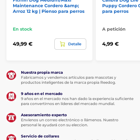
Maintenance Cordero &amp;
Puppy Cordero 0
Componentes analíticos:
Arroz 12 kg | Pienso para perros
para perros
Proteína bruta 31 %, contenido de grasa 15 %, ceniza
En stock
A petición
bruta 7,5 %, fibra bruta 5 %, humedad 12 %, calcio 1,2 %,
fósforo 0,9 %, omega-6 2,6 %, omega-3 0,9 %, DHA /
49,99 €
4,99 €
Detalle
EPA 0,15 % / 0,1 %.
Nuestra propia marca
Fabricamos y vendemos artículos para mascotas y
productos inteligentes de la marca propia Reedog.
9 años en el mercado
9 años en el mercado nos han dado la experiencia suficiente
para convertirnos en líderes del mercado mundial.
Asesoramiento experto
Envíenos un correo electrónico o llámenos. Nuestro
personal le ayudará con su eleccion.
Servicio de collares