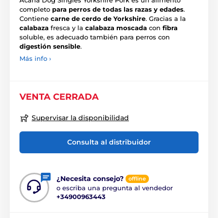
Acana Dog Singles Yorkshire Pork es un alimento
completo
para perros de todas las razas y edades
.
Contiene
carne de cerdo de Yorkshire
. Gracias a la
calabaza
fresca y la
calabaza moscada
con
fibra
soluble, es adecuado también para perros con
digestión sensible
.
Más info ›
VENTA CERRADA
Supervisar la disponibilidad
Consulta al distribuidor
¿Necesita consejo?
offline
o escriba una pregunta al vendedor
+34900963443