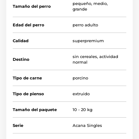
pequeño
,
medio
,
Tamaño del perro
grande
una única fuente de proteína animal: carne de
cerdo de Yorkshire
Edad del perro
perro adulto
sin cereales (grain‑free): adecuado para perros con
digestión sensible
Calidad
superpremium
contiene ingredientes “WholePrey” (carne, hígado,
vísceras, cartílago)
sin cereales
,
actividad
Destino
normal
calabaza moscada y fibra de calabaza añadidas:
apoyo a la digestión
Tipo de carne
porcino
Tipo de pienso
extruido
Tamaño del paquete
10 - 20 kg
Serie
Acana Singles