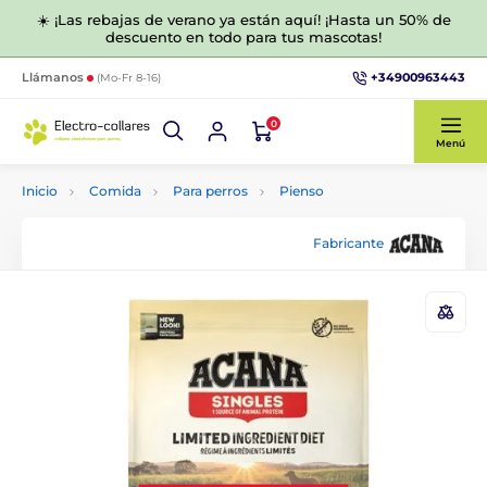
☀️ ¡Las rebajas de verano ya están aquí! ¡Hasta un 50% de
descuento en todo para tus mascotas!
+34900963443
Llámanos
(Mo-Fr 8-16)
0
Menú
Inicio
Comida
Para perros
Pienso
Fabricante