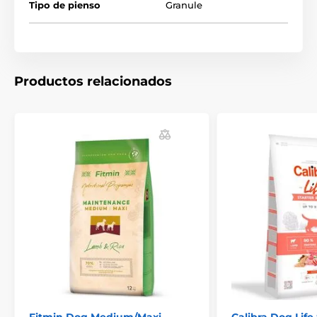
Tipo de pienso
Granule
Productos relacionados
Composición:
Cerdo crudo (18 %), cerdo deshidratado entero (18 %),
guisantes verdes enteros, lentejas rojas enteras,
hígado de cerdo crudo (8 %), grasa de cerdo (6 %),
calabaza moscada fresca entera (4 %), garbanzos
enteros, lentejas verdes enteras, guisantes amarillos
enteros, fibra de lenteja, almidón de guisante, alga
(fuente de DHA y EPA), calabaza fresca entera, alga
seca, sal, arándanos rojos frescos enteros, arándanos
frescos enteros, raíz de achicoria seca, cúrcuma, cardo
mariano, raíz de bardana, lavanda, raíz de malvavisco,
escaramujos.
Fitmin Dog Medium/Maxi
Calibra Dog Life 