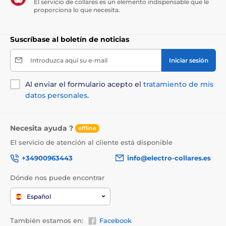
El servicio de collares es un elemento indispensable que le
proporciona lo que necesita.
Suscríbase al boletín de noticias
Introduzca aquí su e-mail
Iniciar sesión
Aditivos por kg:
Al enviar el formulario acepto el
tratamiento de mis
datos personales
.
Aditivos nutricionales: 3a370 taurina 1 500 mg, 3a890
cloruro de colina (colina) 1 050 mg, 3b612 (zinc) 160 mg,
3b407 (cobre) 5,5 mg, 3a821 vitamina B1 100 mg, 3a825i
Necesita ayuda ?
offline
vitamina B2 20 mg, 3a314 niacina 200 mg, 3a841 D-
El servicio de atención al cliente está disponible
pantotenato cálcico 60 mg, 3a831 vitamina B6 35 mg,
3a316 ácido fólico 7 mg, 3a835 vitamina B12 0,2 mg,
+34900963443
info@electro-collares.es
3a671 vitamina D3 1000 IU, 3a700 vitamina E 500 IU.
Aditivos zootécnicos: 4b1707 Enterococcus faecium
Dónde nos puede encontrar
9
DSM 10663 NCIMB 10415: 1x10
UFC. Aditivos
tecnológicos: 1b306(i) extracto de tocoferoles de
Español
aceites vegetales 110 mg, 1a330 ácido cítrico 40 mg.
Aditivos sensoriales: extracto de romero 75 mg.
También estamos en:
Facebook