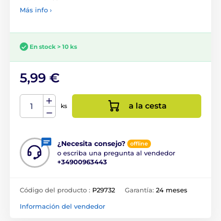
Más info ›
En stock > 10 ks
5,99 €
a la cesta
ks
¿Necesita consejo?
offline
o escriba una pregunta al vendedor
+34900963443
Código del producto :
P29732
Garantía:
24 meses
Información del vendedor