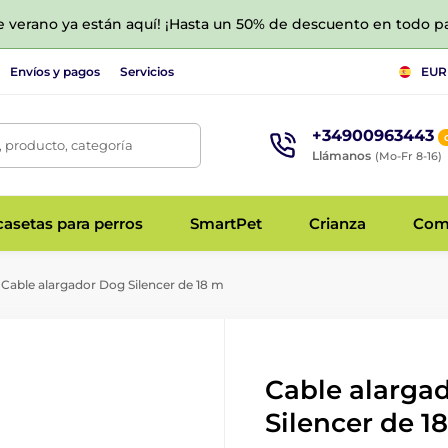
de verano ya están aquí! ¡Hasta un 50% de descuento en todo p
Envíos y pagos
Servicios
EUR
+34900963443
 producto, categoría
Llámanos
(Mo-Fr 8-16)
asetas para perros
SmartPet
Crianza
Com
Cable alargador Dog Silencer de 18 m
Cable alarga
Silencer de 1