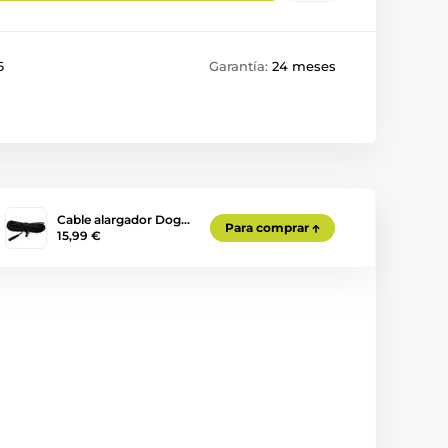
6
Garantía:
24 meses
Cable alargador Dog…
Para comprar
15,99 €