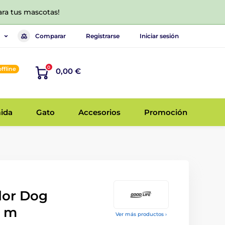
ara tus mascotas!
Comparar
Registrarse
Iniciar sesión
0
offline
0,00 €
ida
Gato
Accesorios
Promoción
dor Dog
8 m
Ver más productos ›