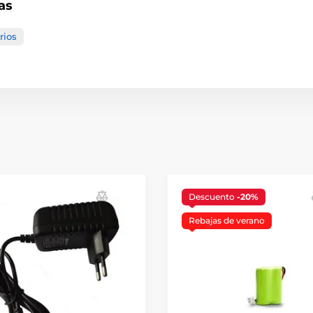
as
rios
Descuento
-20%
Rebajas de verano