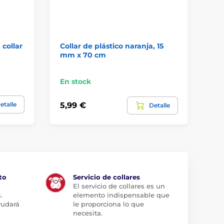
 collar
Collar de plástico naranja, 15
Fu
mm x 70 cm
pa
En stock
En
etalle
5,99 €
20
Detalle
to
Servicio de collares
El servicio de collares es un
.
elemento indispensable que
yudará
le proporciona lo que
necesita.