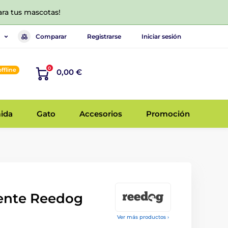
ara tus mascotas!
Comparar
Registrarse
Iniciar sesión
0
offline
0,00 €
ida
Gato
Accesorios
Promoción
uente Reedog
Ver más productos ›