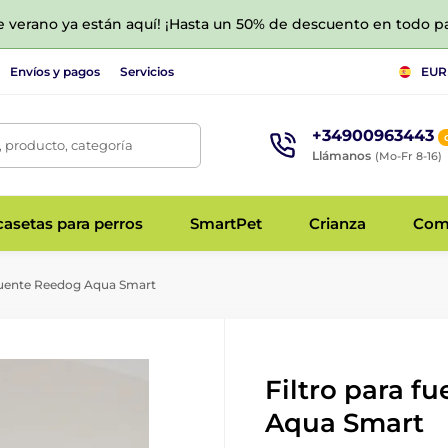
de verano ya están aquí! ¡Hasta un 50% de descuento en todo p
Envíos y pagos
Servicios
EUR
+34900963443
 producto, categoría
Llámanos
(Mo-Fr 8-16)
asetas para perros
SmartPet
Crianza
Com
 fuente Reedog Aqua Smart
Filtro para f
Aqua Smart