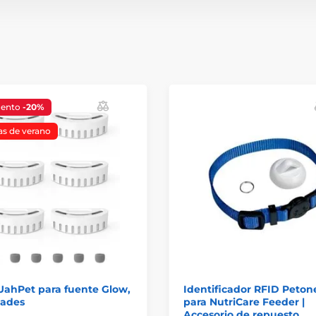
uento
-20%
as de verano
 UahPet para fuente Glow,
Identificador RFID Peton
dades
para NutriCare Feeder |
Accesorio de repuesto