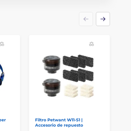
eer
Filtro Petwant W11-S1 |
Fi
Accesorio de repuesto
Ey
St