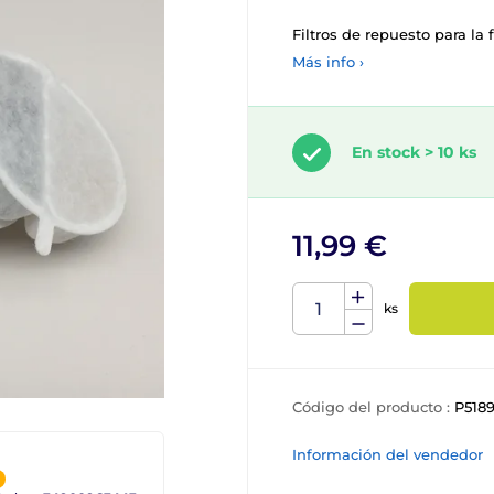
Filtros de repuesto para la
Más info ›
En stock > 10 ks
11,99 €
ks
Código del producto :
P518
Información del vendedor