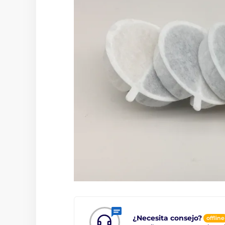
¿Necesita consejo?
offline