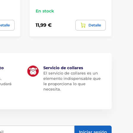
En stock
En
11,99 €
11
etalle
Detalle
to
Servicio de collares
El servicio de collares es un
.
elemento indispensable que
yudará
le proporciona lo que
necesita.
il
Iniciar sesión