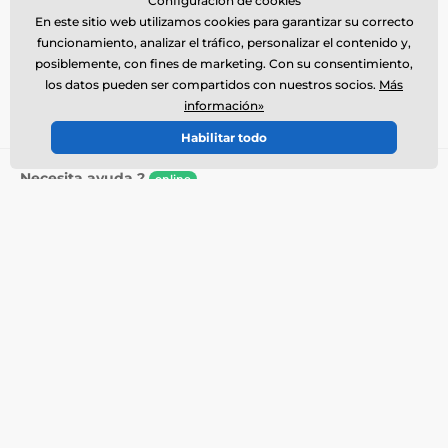
Configuración de cookies
Suscríbase al boletín de noticias
En este sitio web utilizamos cookies para garantizar su correcto
funcionamiento, analizar el tráfico, personalizar el contenido y,
Introduzca aquí su e-mail
Iniciar sesión
posiblemente, con fines de marketing. Con su consentimiento,
los datos pueden ser compartidos con nuestros socios.
Más
Al enviar el formulario acepto el
tratamiento de mis
información»
datos personales
.
Habilitar todo
Necesita ayuda ?
online
El servicio de atención al cliente está disponible
+34900963443
info@electro-collares.es
Dónde nos puede encontrar
Español
También estamos en:
Facebook
Más información
Nuestros servicios