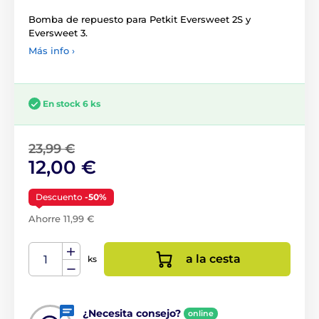
Bomba de repuesto para Petkit Eversweet 2S y
Eversweet 3.
Más info ›
En stock 6 ks
23,99 €
12,00 €
Descuento
-50%
Ahorre 11,99 €
a la cesta
ks
¿Necesita consejo?
online