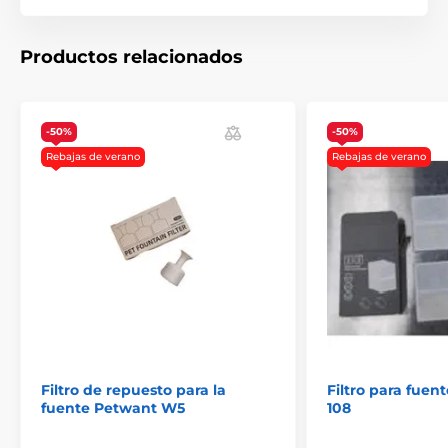
El producto aparece en las categorías
Productos relacionados
Accesorios Fuentes
% Accesorios
-50%
-50%
Rebajas de verano
Rebajas de verano
Filtro de repuesto para la
Filtro para fue
fuente Petwant W5
108