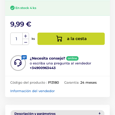
En stock 4 ks
9,99 €
a la cesta
ks
¿Necesita consejo?
online
o escriba una pregunta al vendedor
+34900963443
Código del producto :
P13180
Garantía:
24 meses
Información del vendedor
Descripción y parámetros