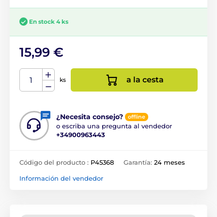
En stock 4 ks
15,99 €
a la cesta
ks
¿Necesita consejo?
offline
o escriba una pregunta al vendedor
+34900963443
Código del producto :
P45368
Garantía:
24 meses
Información del vendedor