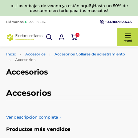
☀️ ¡Las rebajas de verano ya están aquí! ¡Hasta un 50% de
descuento en todo para tus mascotas!
+34900963443
Llámanos
(Mo-Fr 8-16)
0
Menú
Inicio
Accesorios
Accesorios Collares de adiestramiento
Accesorios
Accesorios
Accesorios
Ofrecemos varios accesorios para los collares de
adiestramiento para que su uso resulte más cómodo. Elija
Ver descripción completa
›
entre una amplia gama de accesorios, como soportes para el
cinturón, fundas o cordones.
Productos más vendidos