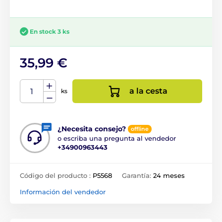
En stock 3 ks
35,99 €
a la cesta
ks
¿Necesita consejo?
offline
o escriba una pregunta al vendedor
+34900963443
Código del producto :
P5568
Garantía:
24 meses
Información del vendedor