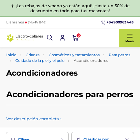
☀️ ¡Las rebajas de verano ya están aquí! ¡Hasta un 50% de
descuento en todo para tus mascotas!
+34900963443
Llámanos
(Mo-Fr 8-16)
0
Menú
Inicio
Crianza
Cosméticos y tratamientos
Para perros
Cuidado de la piel y el pelo
Acondicionadores
Acondicionadores
Acondicionadores para perros
Los acondicionadores especiales para perros ayudan a
mantener la calidad y la salud del pelaje. Elija entre una
Ver descripción completa
›
amplia gama para distintos tipos de pelaje.
Clasificar por
Filtro