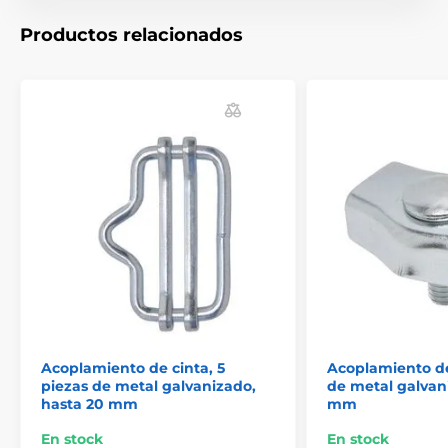
Para conductores de hasta Ø 3 mm
Productos relacionados
Diseño robusto, rosca grande M12 × 22 mm
Las especificaciones técnicas pueden cambiar sin
previo aviso. Las imágenes tienen únicamente
carácter ilustrativo.
El producto aparece en las categorías
Accesorios Vallas eléctricas
Conductores y acoplamientos
Acoplamientos
Acoplamiento de cinta, 5
Acoplamiento de 
piezas de metal galvanizado,
de metal galvan
hasta 20 mm
mm
En stock
En stock