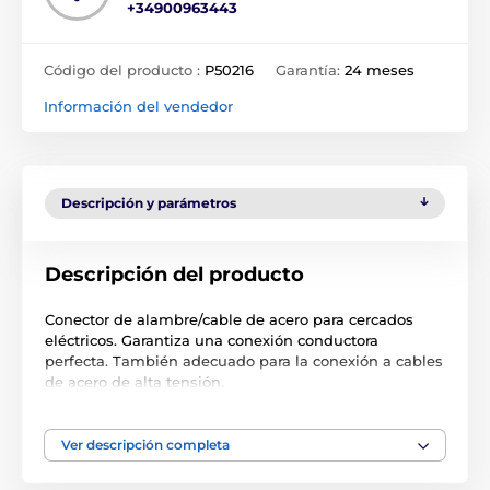
+34900963443
Código del producto :
P50216
Garantía:
24 meses
Información del vendedor
Descripción y parámetros
Descripción del producto
Conector de alambre/cable de acero para cercados
eléctricos. Garantiza una conexión conductora
perfecta. También adecuado para la conexión a cables
de acero de alta tensión.
Solución sencilla y fiable
Ver descripción completa
Gran tuerca de fijación de acero inoxidable
Puede utilizarse para conexiones cruzadas