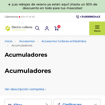
☀️ ¡Las rebajas de verano ya están aquí! ¡Hasta un 50% de
descuento en todo para tus mascotas!
+34900963443
Llámanos
(Mo-Fr 8-16)
0
Menú
Inicio
Accesorios
Accesorios Collares antiladridos
Acumuladores
Acumuladores
Acumuladores
Vendemos acumuladores de calidad y eficacia probada para
collares antiladrido que son compatibles con los productos
Ver descripción completa
›
de nuestra gama. Puede elegir los acumuladores según su
capacidad y otros parámetros.
Clasificar por
Filtro