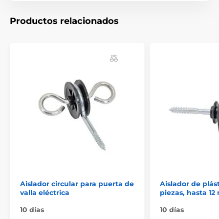
Las especificaciones técnicas pueden cambiar sin
previo aviso. Las imágenes tienen únicamente
Productos relacionados
carácter ilustrativo.
El producto aparece en las categorías
Accesorios
Accesorios Vallas eléctricas
Aisladores, tensores y muelles
Aisladores para cuerdas, cables e hilos de hasta
6 mm con tornillo
Aisladores para cintas de hasta 40 mm con
tornillo
Aislador circular para puerta de
Aislador de plás
valla eléctrica
piezas, hasta 1
10 días
10 días