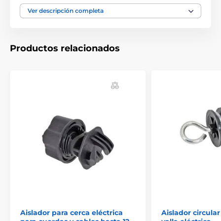
carácter ilustrativo.
Ver descripción completa
El producto aparece en las categorías
Productos relacionados
Accesorios Vallas eléctricas
Aisladores, tensores y muelles
Aisladores con rosca métrica M6
Aislador para cerca eléctrica
Aislador circula