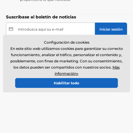
Suscríbase al boletín de noticias
Introduzca aquí su e-mail
Iniciar sesión
Configuración de cookies
Al enviar el formulario acepto el
tratamiento de mis
En este sitio web utilizamos cookies para garantizar su correcto
datos personales
.
funcionamiento, analizar el tráfico, personalizar el contenido y,
posiblemente, con fines de marketing. Con su consentimiento,
los datos pueden ser compartidos con nuestros socios.
Más
Necesita ayuda ?
offline
información»
El servicio de atención al cliente está disponible
Habilitar todo
+34900963443
info@electro-collares.es
Dónde nos puede encontrar
Español
También estamos en:
Facebook