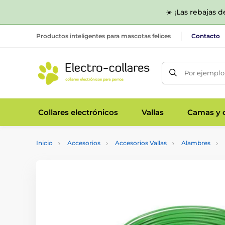
☀️ ¡Las rebajas 
Productos inteligentes para mascotas felices
Contacto
Por ejemplo,
Collares electrónicos
Vallas
Camas y c
Inicio
Accesorios
Accesorios Vallas
Alambres