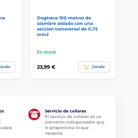
ara
Dogtrace 100 metros de
Do
alambre aislado con una
al
sección transversal de 0,75
se
mm2
En stock
En
23,99 €
43
etalle
Detalle
to
Servicio de collares
El servicio de collares es un
.
elemento indispensable que
yudará
le proporciona lo que
necesita.