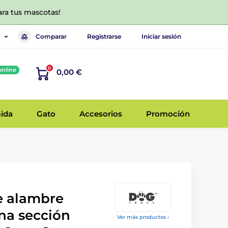
ara tus mascotas!
Comparar
Registrarse
Iniciar sesión
0
online
0,00 €
ida
Gato
Accesorios
Promoción
e alambre
na sección
Ver más productos ›