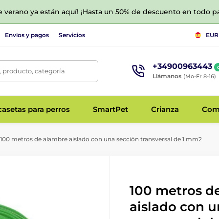
de verano ya están aquí! ¡Hasta un 50% de descuento en todo p
Envíos y pagos
Servicios
EUR
+34900963443
 producto, categoría
Llámanos
(Mo-Fr 8-16)
asetas para perros
SmartPet
Crianza
Com
100 metros de alambre aislado con una sección transversal de 1 mm2
100 metros d
aislado con u