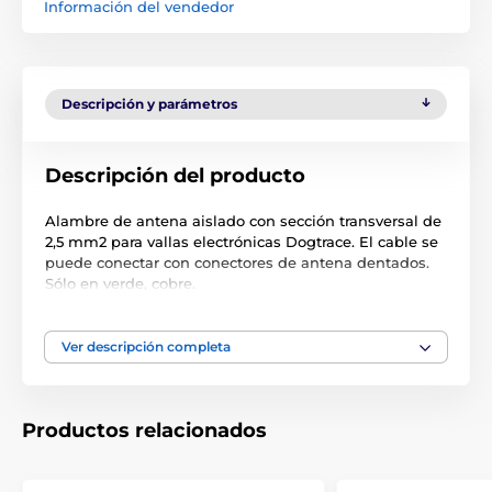
Información del vendedor
Descripción y parámetros
Descripción del producto
Alambre de antena aislado con sección transversal de
2,5 mm2 para vallas electrónicas Dogtrace. El cable se
puede conectar con conectores de antena dentados.
Sólo en verde, cobre.
Ver descripción completa
Modelo de valla invisible Sección transversal
de alambre adecuada para la instalación de vallas
0,75 mm2 1 mm2 1,5
Productos relacionados
mm2 2,5 mm2
201 d-fence 101 do 400 m 400-600 m