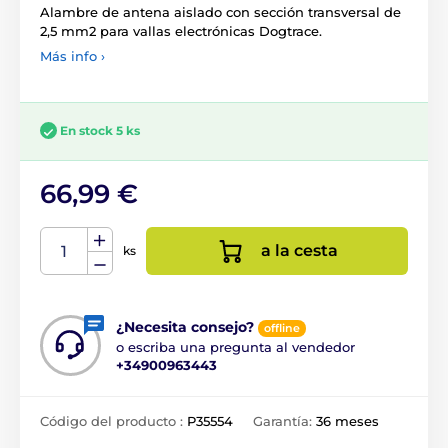
Alambre de antena aislado con sección transversal de
2,5 mm2 para vallas electrónicas Dogtrace.
Más info ›
En stock 5 ks
66,99 €
a la cesta
ks
¿Necesita consejo?
offline
o escriba una pregunta al vendedor
+34900963443
Código del producto :
P35554
Garantía:
36 meses