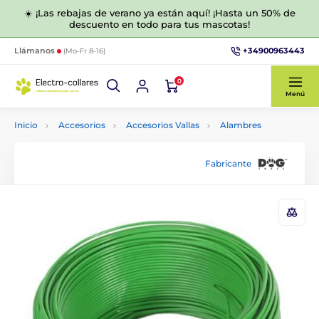
☀️ ¡Las rebajas de verano ya están aquí! ¡Hasta un 50% de
descuento en todo para tus mascotas!
+34900963443
Llámanos
(Mo-Fr 8-16)
0
Menú
Inicio
Accesorios
Accesorios Vallas
Alambres
Fabricante