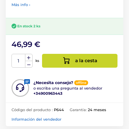
Más info ›
En stock 2 ks
46,99 €
a la cesta
ks
¿Necesita consejo?
offline
o escriba una pregunta al vendedor
+34900963443
Código del producto :
P644
Garantía:
24 meses
Información del vendedor