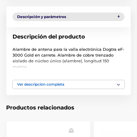
Descripción y parámetros
Descripción del producto
Alambre de antena para la valla electrónica Dogtra eF-
3000 Gold en carrete. Alambre de cobre trenzado
aislado de núcleo único (alambre), longitud 150
metros.
Las especificaciones técnicas pueden cambiar sin
previo aviso. Las imágenes tienen únicamente
Ver descripción completa
carácter ilustrativo.
Productos relacionados
El producto aparece en las categorías
Accesorios Vallas
Alambres