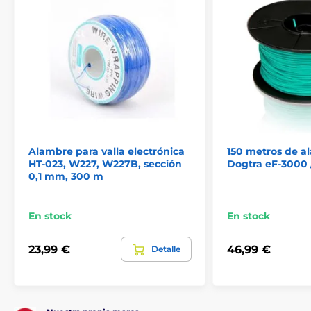
Las especificaciones técnicas pueden cambiar sin
previo aviso. Las imágenes tienen únicamente
carácter ilustrativo.
El producto aparece en las categorías
Accesorios Vallas
Alambres
Alambre para valla electrónica
150 metros de a
HT-023, W227, W227B, sección
Dogtra eF-3000 
0,1 mm, 300 m
En stock
En stock
23,99 €
46,99 €
Detalle