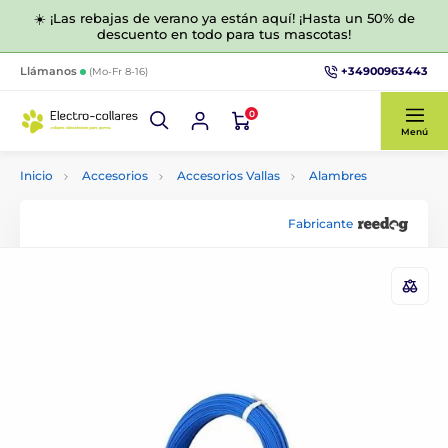
☀️ ¡Las rebajas de verano ya están aquí! ¡Hasta un 50% de
descuento en todo para tus mascotas!
+34900963443
Llámanos
(Mo-Fr 8-16)
0
Menú
Inicio
Accesorios
Accesorios Vallas
Alambres
Fabricante