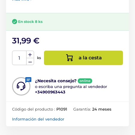
En stock 8 ks
31,99 €
a la cesta
ks
¿Necesita consejo?
online
o escriba una pregunta al vendedor
+34900963443
Código del producto :
P1091
Garantía:
24 meses
Información del vendedor