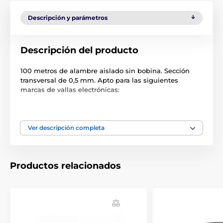
Descripción y parámetros
Descripción del producto
100 metros de alambre aislado sin bobina. Sección
transversal de 0,5 mm. Apto para las siguientes
marcas de vallas electrónicas:
Petsafe
SportDog
Ver descripción completa
Pet at School
CANIFUGUE
Productos relacionados
iTrainer HT-026
Reedog
Las variantes de color
(azul, verde, negro, amarillo) se
suministran según existencias.