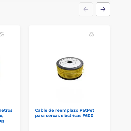
metros
Cable de reemplazo PatPet
Do
e,
para cercas eléctricas F600
al
og
se