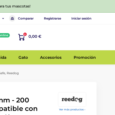
ara tus mascotas!
Comparar
Registrarse
Iniciar sesión
0
online
0,00 €
ida
Gato
Accesorios
Promoción
Safe, Reedog
mm - 200
patible con
Ver más productos ›