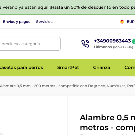
de verano ya están aquí! ¡Hasta un 50% de descuento en todo p
Envíos y pagos
Servicios
EUR
+34900963443
 producto, categoría
Llámanos
(Mo-Fr 8-16)
asetas para perros
SmartPet
Crianza
Com
Alambre 0,5 mm - 200 metros - compatible con Dogtrace, Num'Axes, Pet
Alambre 0,5 
metros - com