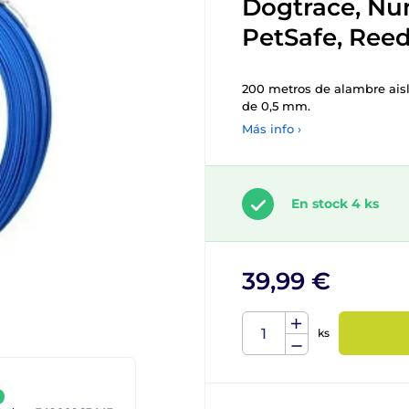
Dogtrace, Nu
PetSafe, Ree
200 metros de alambre aisl
de 0,5 mm.
Más info ›
En stock 4 ks
39,99 €
ks