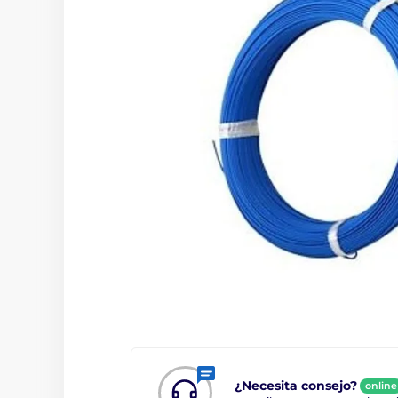
¿Necesita consejo?
online