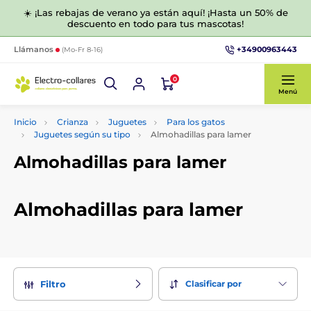
☀️ ¡Las rebajas de verano ya están aquí! ¡Hasta un 50% de
descuento en todo para tus mascotas!
+34900963443
Llámanos
(Mo-Fr 8-16)
0
Menú
Inicio
Crianza
Juguetes
Para los gatos
Juguetes según su tipo
Almohadillas para lamer
Almohadillas para lamer
Almohadillas para lamer
Clasificar por
Filtro