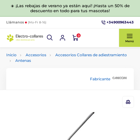
☀️ ¡Las rebajas de verano ya están aquí! ¡Hasta un 50% de
descuento en todo para tus mascotas!
+34900963443
Llámanos
(Mo-Fr 8-16)
0
Menú
Inicio
Accesorios
Accesorios Collares de adiestramiento
Antenas
Fabricante