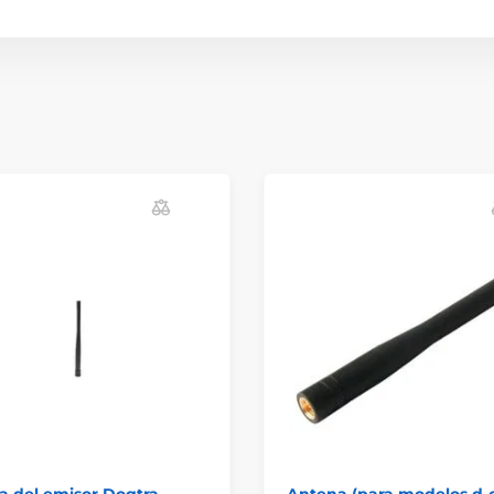
a del emisor Dogtra
Antena (para modelos d-c