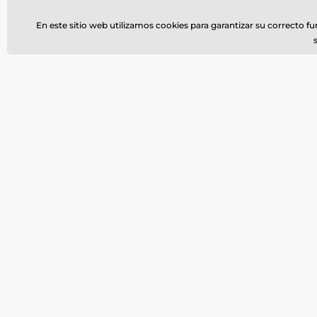
Suscríbase al boletín de noticias
En este sitio web utilizamos cookies para garantizar su correcto f
Necesita ayuda ?
+34900963443
info@
offline
Llámanos
Mo-Fr 8-16
o escri
Dónde nos puede encontrar
Español
También estamos en:
Facebook