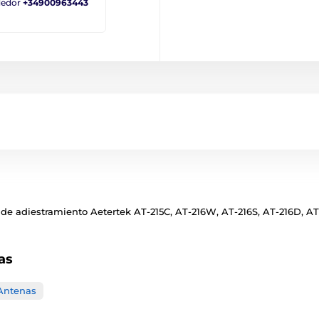
ndedor
+34900963443
 de adiestramiento Aetertek AT-215C, AT-216W, AT-216S, AT-216D, AT-
as
Antenas