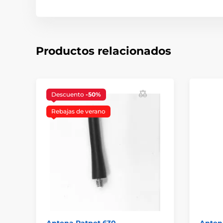
Productos relacionados
Descuento
-50%
Rebajas de verano
Antena Patpet 630
Anten