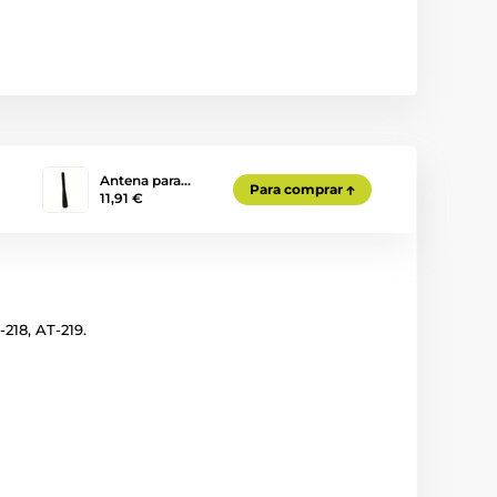
Antena para…
Para comprar
11,91 €
218, AT-219.