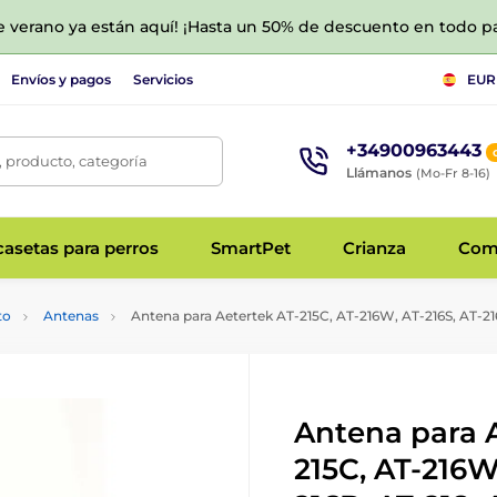
de verano ya están aquí! ¡Hasta un 50% de descuento en todo p
Envíos y pagos
Servicios
EUR
+34900963443
 producto, categoría
Llámanos
(Mo-Fr 8-16)
asetas para perros
SmartPet
Crianza
Com
to
Antenas
Antena para Aetertek AT-215C, AT-216W, AT-216S, AT-21
Antena para 
215C, AT-216W