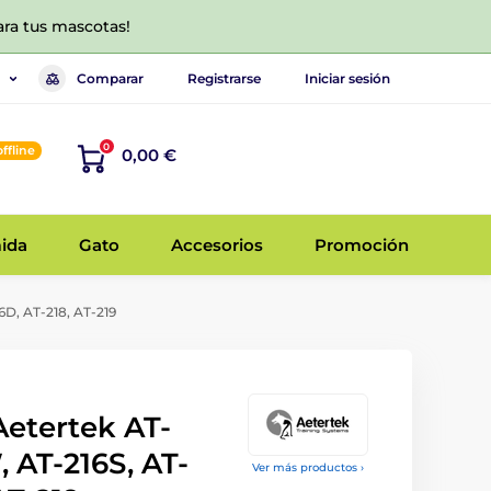
ara tus mascotas!
Comparar
Registrarse
Iniciar sesión
0
offline
0,00 €
ida
Gato
Accesorios
Promoción
6D, AT-218, AT-219
Aetertek AT-
, AT-216S, AT-
Ver más productos ›