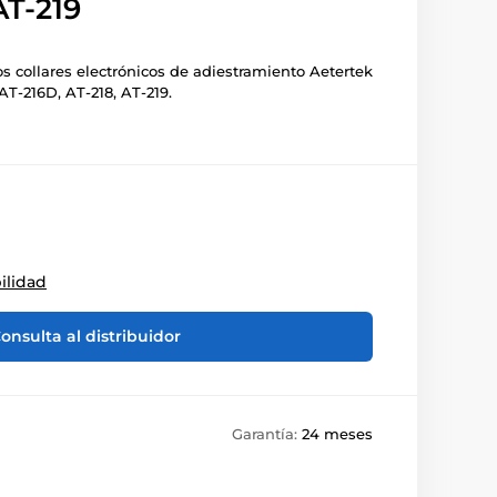
AT-219
s collares electrónicos de adiestramiento Aetertek
AT-216D, AT-218, AT-219.
ilidad
onsulta al distribuidor
Garantía:
24 meses