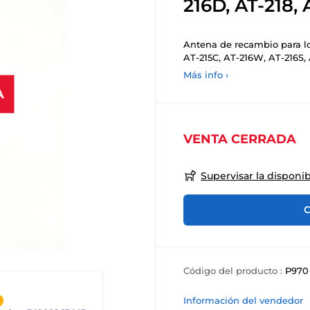
216D, AT-218, 
Antena de recambio para lo
AT-215C, AT-216W, AT-216S, 
Más info ›
A
VENTA CERRADA
Supervisar la disponib
C
Código del producto :
P970
Información del vendedor