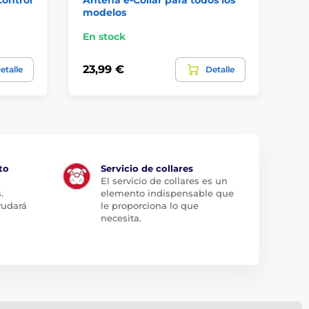
modelos
En stock
En
23,99 €
13
etalle
Detalle
to
Servicio de collares
El servicio de collares es un
.
elemento indispensable que
yudará
le proporciona lo que
necesita.