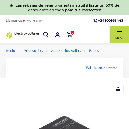
☀️ ¡Las rebajas de verano ya están aquí! ¡Hasta un 50% de
descuento en todo para tus mascotas!
+34900963443
Llámanos
(Mo-Fr 8-16)
0
Menú
Inicio
Accesorios
Accesorios Vallas
Bases
Fabricante