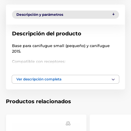
Descripción y parámetros
Descripción del producto
Base para canifugue small (pequeño) y canifugue
2015.
Compatible con receptores:
CANIFUGUE 2015
Ver descripción completa
CANIFUGUE SMALL
Las especificaciones técnicas pueden cambiar sin
previo aviso. Las imágenes tienen únicamente
Productos relacionados
carácter ilustrativo.
El producto aparece en las categorías