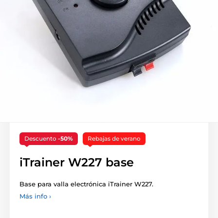
Descuento
-50%
Rebajas de verano
iTrainer W227 base
Base para valla electrónica iTrainer W227.
Más info ›