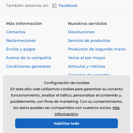
También estamos en:
Facebook
Más información
Nuestros servicios
Contactos
Devoluciones
Reclamaciones
Servicio de productos
Envíos y pagos
Productos de segunda mano
Acerca de la compañía
Venta al por mayor
Condiciones generales
Artículos y noticias
Consejos de expertos
Configuración de cookies
En este sitio web utilizamos cookies para garantizar su correcto
funcionamiento, analizar el tráfico, personalizar el contenido y,
posiblemente, con fines de marketing. Con su consentimiento,
los datos pueden ser compartidos con nuestros socios.
Más
información»
© 2026 www.electro-collares.es ⦁ Tienda electrónica creada por
Habilitar todo
SIMPLIA.cz