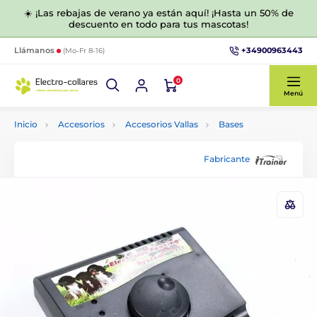
☀️ ¡Las rebajas de verano ya están aquí! ¡Hasta un 50% de
descuento en todo para tus mascotas!
+34900963443
Llámanos
(Mo-Fr 8-16)
0
Menú
Inicio
Accesorios
Accesorios Vallas
Bases
Fabricante