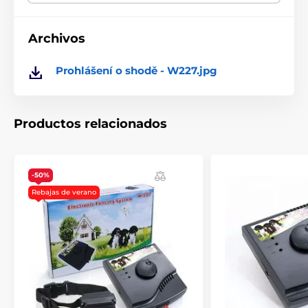
El producto aparece en las categorías
Archivos
Accesorios Vallas
Bases
% Accesorios
Prohlášení o shodě - W227.jpg
Productos relacionados
-50%
Rebajas de verano