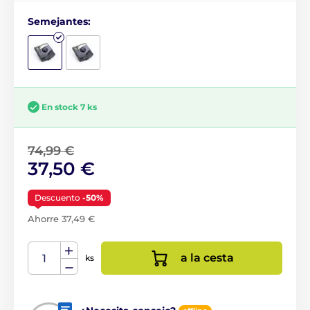
Semejantes:
En stock 7 ks
74,99 €
37,50 €
Descuento
-50%
Ahorre 37,49 €
a la cesta
ks