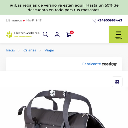
☀️ ¡Las rebajas de verano ya están aquí! ¡Hasta un 50% de
descuento en todo para tus mascotas!
+34900963443
Llámanos
(Mo-Fr 8-16)
0
Menú
Inicio
Crianza
Viajar
Fabricante