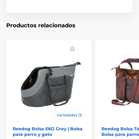
La siguiente tabla te ayudará a elegir la talla
adecuada. (*Nuestras bolsas para perros Reedog están
Productos relacionados
cosidas a mano, por lo que el tamaño puede variar
ligeramente, como máximo 2-4 cm.)
Ventajas
Variedades (1)
Material resistente:
La cordura resistente soporta
Reedog Bolsa EKO Grey | Bolsa
Reedog Bolsa To
uñas y suciedad.
para perro y gato
Bolsa para perro