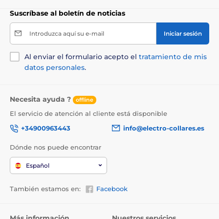
Suscríbase al boletín de noticias
El producto aparece en las categorías
Introduzca aquí su e-mail
Iniciar sesión
Para los perros pequeños
Para perros medianos
Viajar
Al enviar el formulario acepto el
tratamiento de mis
datos personales
.
Bolsas para perros
Gato
Camas
Necesita ayuda ?
offline
El servicio de atención al cliente está disponible
+34900963443
info@electro-collares.es
Dónde nos puede encontrar
Español
También estamos en:
Facebook
Más información
Nuestros servicios