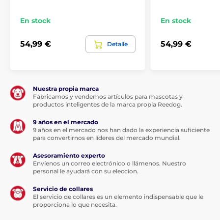
Máxima comodidad:
Acolchado suave para el
confort del perro.
En stock
En stock
Fácil mantenimiento:
Superficie lavable y
posibilidad de lavado a mano.
54,99 €
54,99 €
Detalle
Vista segura:
La abertura para la cabeza permite al
perro observar el entorno.
Diseño con estilo:
Patrón floral moderno y
Nuestra propia marca
llamativo.
Fabricamos y vendemos artículos para mascotas y
productos inteligentes de la marca propia Reedog.
Desventajas
9 años en el mercado
9 años en el mercado nos han dado la experiencia suficiente
Ninguna
para convertirnos en líderes del mercado mundial.
Contenido del paquete
Asesoramiento experto
Envíenos un correo electrónico o llámenos. Nuestro
Reedog Bolsa Torby Grey Paw
personal le ayudará con su eleccion.
Las especificaciones técnicas pueden cambiar sin
Servicio de collares
previo aviso explícito. Las imágenes son solo
El servicio de collares es un elemento indispensable que le
ilustrativas.
proporciona lo que necesita.