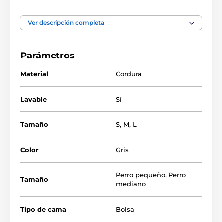
juntos de viaje. Tu mascota sacará la cabeza por la
abertura y podrá observar el entorno contigo.
La bolsa
de viaje para perros Reedog
es fácil de mantener y
Ver descripción completa
está fabricada en cordura, por lo que es resistente a
los arañazos de tu mascota.
Parámetros
Material
Cordura
Lavable
Sí
Tamaño
S
,
M
,
L
Color
Gris
Perro pequeño
,
Perro
Tamaño
mediano
Tipo de cama
Bolsa