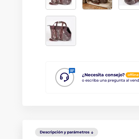
¿Necesita consejo?
offline
o escriba una pregunta al ve
Descripción y parámetros