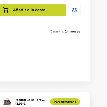
Añadir a la cesta
Garantía:
24 meses
Reedog Bolsa Torby…
Para comprar
43,99 €