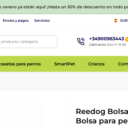
de verano ya están aquí! ¡Hasta un 50% de descuento en todo p
Envíos y pagos
Servicios
EUR
+34900963443
 producto, categoría
Llámanos
(Mo-Fr 8-16)
asetas para perros
SmartPet
Crianza
Com
Reedog Bolsa 
Bolsa para pe