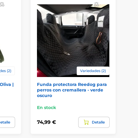
des (2)
Variedades (2)
Oliva |
Funda protectora Reedog para
Re
perros con cremallera - verde
pa
oscuro
En stock
En
74,99 €
54
etalle
Detalle