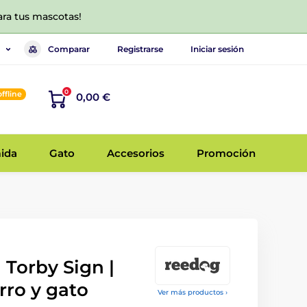
ara tus mascotas!
Comparar
Registrarse
Iniciar sesión
0
offline
0,00 €
ida
Gato
Accesorios
Promoción
Torby Sign |
rro y gato
Ver más productos ›