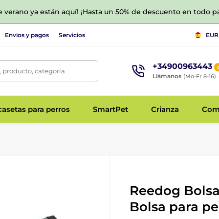
de verano ya están aquí! ¡Hasta un 50% de descuento en todo p
Envíos y pagos
Servicios
EUR
+34900963443
 producto, categoría
Llámanos
(Mo-Fr 8-16)
asetas para perros
SmartPet
Crianza
Com
Reedog Bolsa
Bolsa para pe