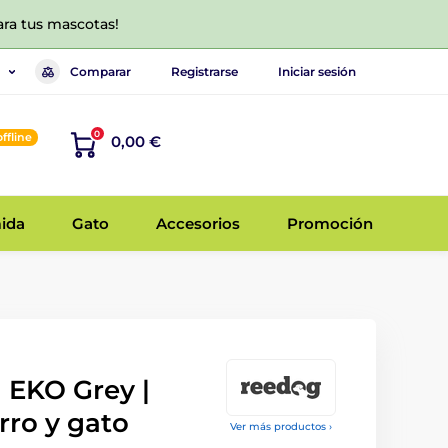
ara tus mascotas!
Comparar
Registrarse
Iniciar sesión
0
offline
0,00 €
ida
Gato
Accesorios
Promoción
 EKO Grey |
rro y gato
Ver más productos ›