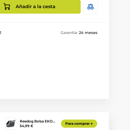
Añadir a la cesta
2
Garantía:
24 meses
Reedog Bolsa EKO…
Para comprar
54,99 €