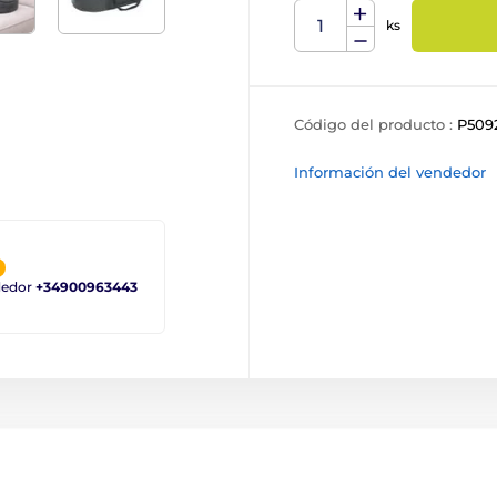
ks
Código del producto :
P509
Información del vendedor
ndedor
+34900963443