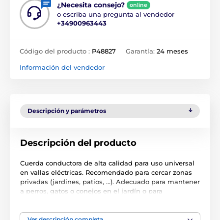
¿Necesita consejo?
online
o escriba una pregunta al vendedor
+34900963443
Código del producto :
P48827
Garantía:
24 meses
Información del vendedor
Descripción y parámetros
Descripción del producto
Cuerda conductora de alta calidad para uso universal
en vallas eléctricas. Recomendado para cercar zonas
privadas (jardines, patios, ...). Adecuado para mantener
a perros, gatos o conejos en el jardín o para
mantenerlos fuera de zonas donde no deben estar.
Material con protección UV y tres alambres de acero
inoxidable. Larga vida útil. La cuerda no se retuerce y
Ver descripción completa