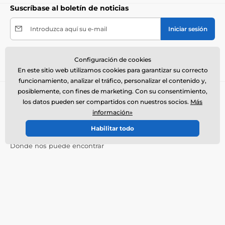
Suscríbase al boletín de noticias
Introduzca aquí su e-mail
Iniciar sesión
Al enviar el formulario acepto el
tratamiento de mis
Configuración de cookies
datos personales
.
En este sitio web utilizamos cookies para garantizar su correcto
funcionamiento, analizar el tráfico, personalizar el contenido y,
posiblemente, con fines de marketing. Con su consentimiento,
Necesita ayuda ?
online
los datos pueden ser compartidos con nuestros socios.
Más
El servicio de atención al cliente está disponible
información»
+34900963443
info@electro-collares.es
Habilitar todo
Dónde nos puede encontrar
Español
También estamos en:
Facebook
Más información
Nuestros servicios