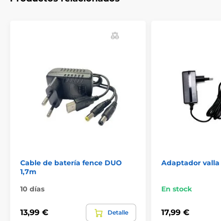
El producto aparece en las categorías
Accesorios Vallas eléctricas
Componentes
Cables y adaptadores
Cable de batería fence DUO
Adaptador valla
1,7m
10 días
En stock
13,99 €
17,99 €
Detalle