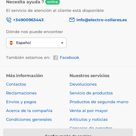
Energía metabolizable:
Necesita ayuda ?
online
El servicio de atención al cliente está disponible
1 070 kcal/kg
+34900963443
info@electro-collares.es
Dosificación:
Dónde nos puede encontrar
Español
Sirva el contenido de la lata a temperatura ambiente.
La ración puede variar en función de la raza de su
También estamos en:
Facebook
gato y de factores estacionales. Debe haber siempre
agua fresca disponible.
Más información
Nuestros servicios
Peso
del
Contactos
Devoluciones
gato adulto
3
4
5
6
7
8
(kg)
Reclamaciones
Servicio de productos
Envíos y pagos
Productos de segunda mano
Ración diaria
170
250
320
380
440
500
Acerca de la compañía
Venta al por mayor
(g)
Condiciones generales
Artículos y noticias
Consejos de expertos
Las especificaciones técnicas pueden cambiar sin