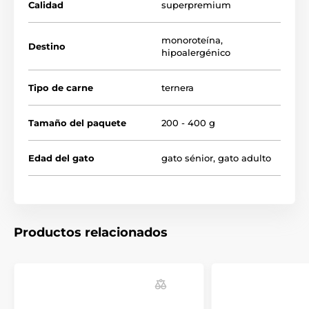
Calidad
superpremium
Ventajas de la lata:
monoroteína
,
Destino
hipoalergénico
alta palatabilidad y
digestibilidad
enriquecido con
taurina
, importante para la función
Tipo de carne
ternera
visual y el apoyo de la actividad cardíaca
contiene
aceite de salmón
, fuente de omega-3
Tamaño del paquete
200 - 400 g
(EPA, DHA)
receta
sin cereales
, sin gluten, soja ni maíz
Edad del gato
gato sénior
,
gato adulto
no contiene ingredientes modificados
genéticamente
Productos relacionados