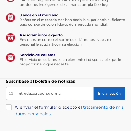
productos inteligentes de la marca propia Reedog.
9 años en el mercado
9 años en el mercado nos han dado la experiencia suficiente
para convertirnos en líderes del mercado mundial.
Componentes analíticos:
Asesoramiento experto
Envíenos un correo electrónico o llámenos. Nuestro
personal le ayudará con su eleccion.
Humedad 78 %, proteína bruta 9,5 %, grasa bruta 6 %,
ceniza bruta 1,5 %, fibra bruta 0,5 %, calcio 0,3 %,
Servicio de collares
fósforo 0,25 %, sodio 0,25 %, ácidos grasos omega-3
El servicio de collares es un elemento indispensable que le
proporciona lo que necesita.
0,15 %, ácidos grasos omega-6 1,1 %.
Aditivos nutricionales por 1 kg:
Suscríbase al boletín de noticias
Vitamina A (3a672a) 800 UI, vitamina D3 (3a671) 200
Introduzca aquí su e-mail
Iniciar sesión
UI, vitamina E (3a700) 120 mg, vitamina B1 (3a821) 1
mg, taurina (3a370) 800 mg, biotina (3a880) 0,4 mg,
Al enviar el formulario acepto el
tratamiento de mis
zinc (3b606) 10 mg, manganeso (3b504) 2,4 mg, yodo
datos personales
.
(3b201) 0,6 mg, cobre (3b406) 3,2 mg, hierro (3b106) 8
mg.