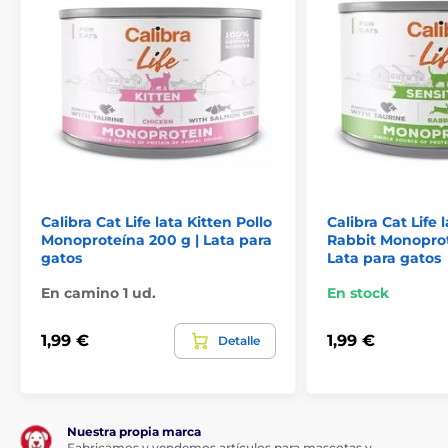
Calibra Cat Life lata Kitten Pollo
Calibra Cat Life 
Composición:
Monoproteína 200 g | Lata para
Rabbit Monoprot
gatos
Lata para gatos
En camino 1 ud.
En stock
Vacuno 70 %, harina de guisante, aceite de salmón 1
%, lignocelulosa, carbonato cálcico.
1,99 €
1,99 €
Detalle
Nuestra propia marca
Fabricamos y vendemos artículos para mascotas y