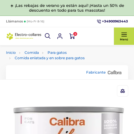
☀️ ¡Las rebajas de verano ya están aquí! ¡Hasta un 50% de
descuento en todo para tus mascotas!
+34900963443
Llámanos
(Mo-Fr 8-16)
0
Menú
Inicio
Comida
Para gatos
Comida enlatada y en sobre para gatos
Fabricante