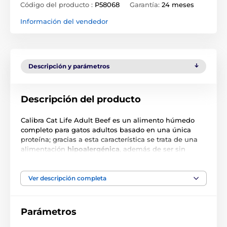
Código del producto :
P58068
Garantía:
24 meses
Información del vendedor
Descripción y parámetros
Descripción del producto
Calibra Cat Life Adult Beef es un alimento húmedo
completo para gatos adultos basado en una única
proteína; gracias a esta característica se trata de una
alimentación
hipoalergénica
, además de ser sin
cereales y
sin gluten
. Su composición favorece una
fácil digestibilidad y la lata contiene únicamente
ingredientes especificados de la
más alta calidad
. La
Ver descripción completa
gama Life está destinada a administrarse durante
toda la vida; su creación se inspiró en las
particularidades de las distintas etapas vitales y se
Parámetros
tuvieron en cuenta las necesidades concretas de
nutrición, composición y el valor energético total.