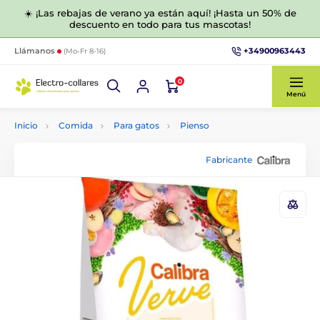
☀️ ¡Las rebajas de verano ya están aquí! ¡Hasta un 50% de
descuento en todo para tus mascotas!
+34900963443
Llámanos
(Mo-Fr 8-16)
0
Menú
Inicio
Comida
Para gatos
Pienso
Fabricante