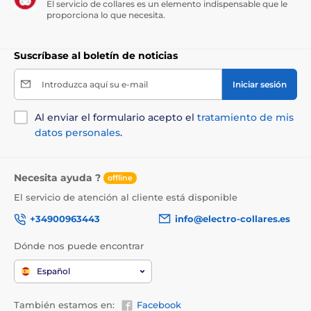
El servicio de collares es un elemento indispensable que le
proporciona lo que necesita.
Suscríbase al boletín de noticias
Introduzca aquí su e-mail
Iniciar sesión
Al enviar el formulario acepto el
tratamiento de mis
datos personales
.
Necesita ayuda ?
offline
El servicio de atención al cliente está disponible
+34900963443
info@electro-collares.es
Dónde nos puede encontrar
Español
Aditivos nutricionales en 1 kg:
También estamos en:
Facebook