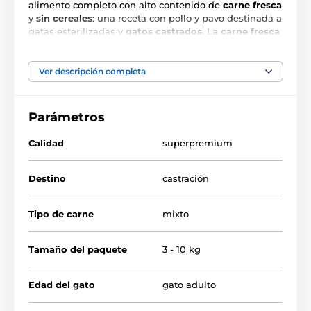
alimento completo con alto contenido de
carne fresca
y
sin cereales
: una receta con pollo y pavo destinada a
gatas esterilizadas y
gatos castrados
. La
carne fresca
de pollo constituye el
27 %
del contenido total. Las
proteínas de la receta son en un
86 % de origen
animal
.
Ver descripción completa
Ventajas del alimento:
Parámetros
sin cereales, gluten, maíz, colorantes artificiales,
Calidad
superpremium
conservantes añadidos ni OGM
textura crujiente y ligera de las croquetas: adecuada
Destino
castración
también
para gatos más exigentes
mejillón de labio verde (extracto):
efectos
Tipo de carne
mixto
condroprotectores y antiinflamatorios
hojas de arándano rojo: efectos antimicrobianos que
Tamaño del paquete
3 - 10 kg
ayudan a prevenir trastornos del tracto urinario
chlorella:
efectos desintoxicantes y refuerza la
inmunidad
Edad del gato
gato adulto