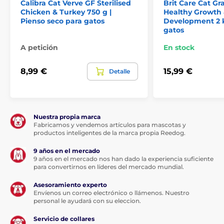
Calibra Cat Verve GF Sterilised
Brit Care Cat Gr
copos de patata 17,7 %, proteína de pavo 16 %,
Chicken & Turkey 750 g |
Healthy Growth
guisantes 6,6 %, pulpa de remolacha azucarera
Pienso seco para gatos
Development 2 
deshidratada, grasa de ave, hígado hidrolizado, huevo
gatos
de gallina 2,3 %, levadura de cerveza, pulpa de
manzana deshidratada 2 %, semilla de lino 1,5 %,
A petición
En stock
lignocelulosa (fibra natural), productos de levadura,
copos de calabaza 1 %, aceite de salmón 1 %, hoja de
8,99 €
15,99 €
arándano rojo deshidratada 0,8 %, alfalfa 0,5 %, cloruro
Detalle
potásico, inulina (raíz de achicoria) 0,2 %, semilla de
plantago (psyllium) 0,1 %, mejillón de labio verde
(Perna canaliculus) 0,1 %, algas deshidratadas
(chlorella) 0,05 %, Yucca schidigera 0,05 %, cloruro
Nuestra propia marca
sódico, extracto de romero 0,01 %.
Fabricamos y vendemos artículos para mascotas y
productos inteligentes de la marca propia Reedog.
Componentes analíticos:
9 años en el mercado
9 años en el mercado nos han dado la experiencia suficiente
proteína bruta 32 %, aceites y grasas brutos 14,4 %,
para convertirnos en líderes del mercado mundial.
fibra bruta 4,5 %, ceniza bruta 7,5 %, calcio 1,1 %, fósforo
Asesoramiento experto
1 %, sodio 0,27 %
Envíenos un correo electrónico o llámenos. Nuestro
personal le ayudará con su eleccion.
Proteínas de origen animal del total de proteínas: 86
%.
Servicio de collares