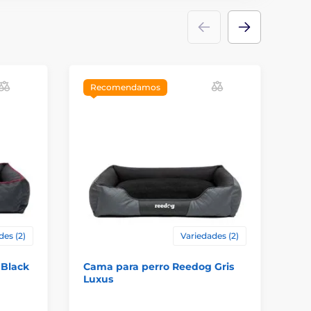
Recomendamos
des (2)
Variedades (2)
 Black
Cama para perro Reedog Gris
Ca
Luxus
Br