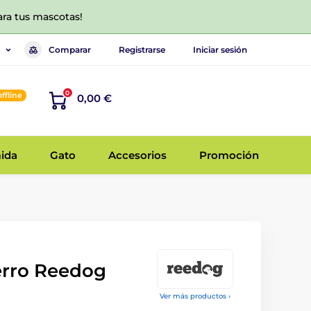
ara tus mascotas!
Comparar
Registrarse
Iniciar sesión
0
offline
0,00 €
ida
Gato
Accesorios
Promoción
erro Reedog
Ver más productos ›