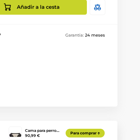
Añadir a la cesta
7
Garantía:
24 meses
Cama para perro…
Para comprar
90,99 €