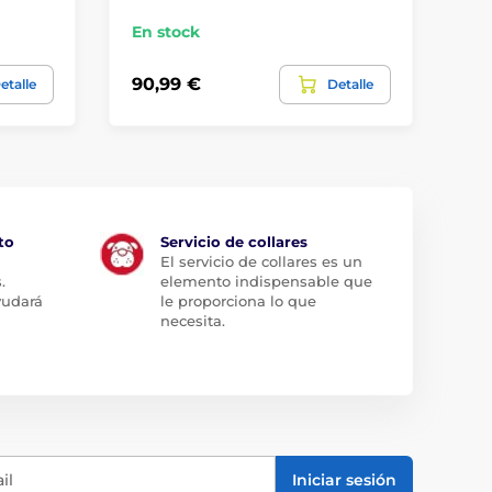
En stock
En
90,99 €
98
etalle
Detalle
to
Servicio de collares
El servicio de collares es un
.
elemento indispensable que
yudará
le proporciona lo que
necesita.
il
Iniciar sesión