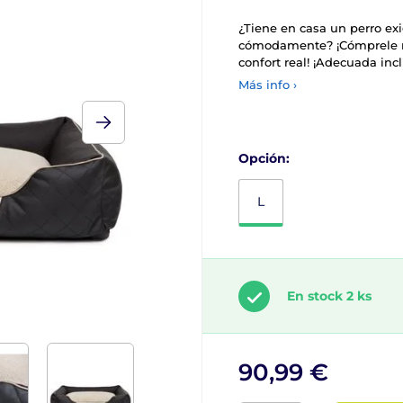
¿Tiene en casa un perro ex
cómodamente? ¡Cómprele n
confort real! ¡Adecuada inc
Más info ›
Opción:
L
En stock 2 ks
90,99 €