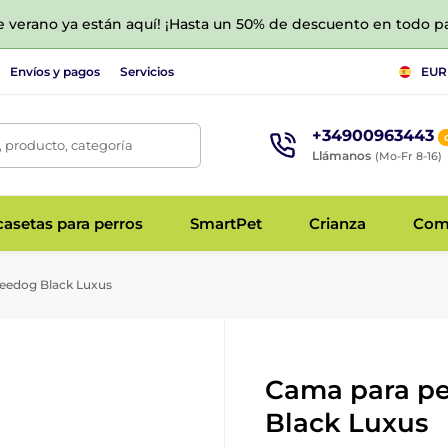
de verano ya están aquí! ¡Hasta un 50% de descuento en todo p
Envíos y pagos
Servicios
EUR
+34900963443
 producto, categoría
Llámanos
(Mo-Fr 8-16)
asetas para perros
SmartPet
Crianza
Com
eedog Black Luxus
Cama para p
Black Luxus