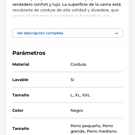
verdadero confort y lujo. La superficie de la cama está
recubierta de cordura de alta calidad y duradera, que
resiste fácilmente la suciedad, la humedad y las
garras de su amigo de cuatro patas. El material de la
cama se puede quitar fácilmente y lavar a mano o en
la lavadora con un programa suave a 30 °C. El interior
Ver descripción completa
de la cama está forrado de espuma suave, que
garantiza un lugar cómodo para descansar
Parámetros
Material
Cordura
Lavable
Sí
Tamaño
L
,
XL
,
XXL
Color
Negro
(Las camas para perros Reedog se cosen a mano,
por lo que el tamaño puede variar ligeramente, pero
no más de 2 - 4 cm).
Perro pequeño
,
Perro
Tamaño
grande
,
Perro mediano