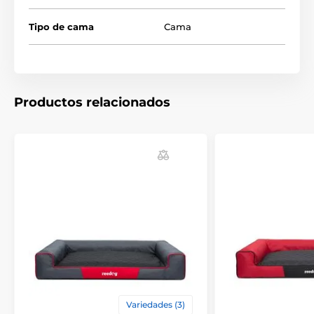
Tipo de cama
Cama
Las especificaciones técnicas pueden cambiar sin
previo aviso. Las imágenes tienen únicamente
carácter ilustrativo.
Productos relacionados
El producto aparece en las categorías
Camas y casetas para perros
Camas
Para los perros pequeños
Para perros medianos
Para perros grandes
Variedades (3)