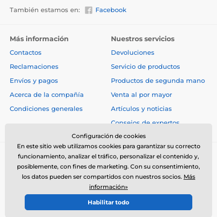
También estamos en:
Facebook
Más información
Nuestros servicios
Contactos
Devoluciones
Reclamaciones
Servicio de productos
Envíos y pagos
Productos de segunda mano
Acerca de la compañía
Venta al por mayor
Condiciones generales
Artículos y noticias
Consejos de expertos
Configuración de cookies
En este sitio web utilizamos cookies para garantizar su correcto
funcionamiento, analizar el tráfico, personalizar el contenido y,
posiblemente, con fines de marketing. Con su consentimiento,
los datos pueden ser compartidos con nuestros socios.
Más
información»
© 2026 www.electro-collares.es ⦁ Tienda electrónica creada por
Habilitar todo
SIMPLIA.cz