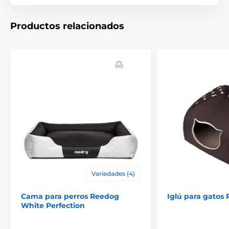
Productos relacionados
Las especificaciones técnicas pueden cambiar sin
previo aviso. Las imágenes tienen únicamente
carácter ilustrativo.
El producto aparece en las categorías
Camas y casetas para perros
Camas
Para los perros pequeños
Para perros medianos
Variedades (4)
Para perros grandes
Cama para perros Reedog
Iglú para gatos
White Perfection