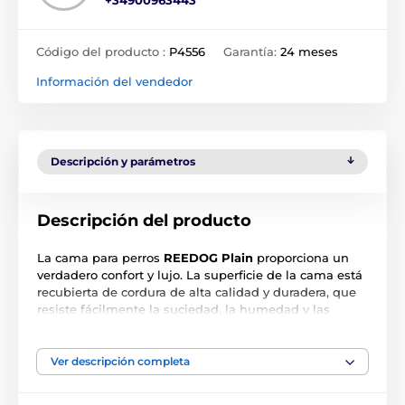
Código del producto :
P4556
Garantía:
24 meses
Información del vendedor
Descripción y parámetros
Descripción del producto
La cama para perros
REEDOG Plain
proporciona un
verdadero confort y lujo. La superficie de la cama está
recubierta de cordura de alta calidad y duradera, que
resiste fácilmente la suciedad, la humedad y las
garras de su amigo de cuatro patas. El material de la
cama se puede quitar fácilmente y lavar a mano o en
la lavadora con un programa suave a 30 °C. El interior
Ver descripción completa
de la cama está forrado con espuma suave, que
garantiza un lugar cómodo para descansar