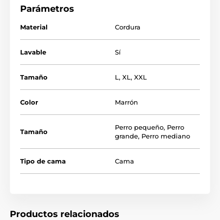
Parámetros
Material
Cordura
Lavable
Sí
Tamaño
L
,
XL
,
XXL
Color
Marrón
(Las camas para perros Reedog se cosen a mano, por
lo que el tamaño puede variar ligeramente, pero no
más de 2 - 4 cm).
Perro pequeño
,
Perro
Tamaño
grande
,
Perro mediano
Tipo de cama
Cama
Productos relacionados