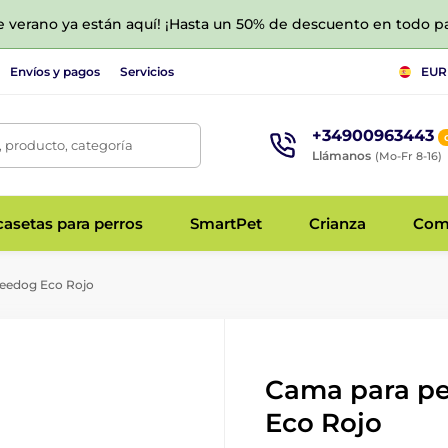
de verano ya están aquí! ¡Hasta un 50% de descuento en todo p
Envíos y pagos
Servicios
EUR
+34900963443
 producto, categoría
Llámanos
(Mo-Fr 8-16)
asetas para perros
SmartPet
Crianza
Com
eedog Eco Rojo
Cama para p
Eco Rojo