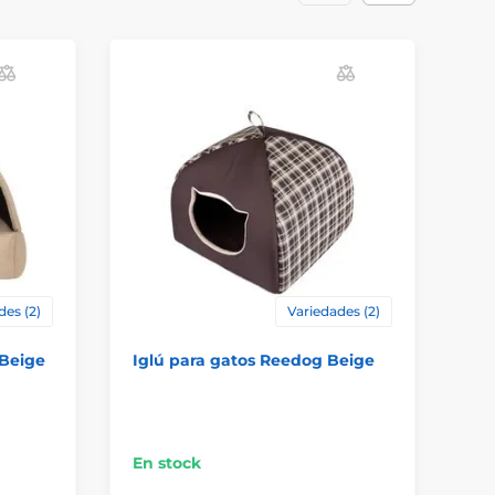
des (2)
Variedades (2)
Beige
Iglú para gatos Reedog Beige
Ca
Co
En stock
En