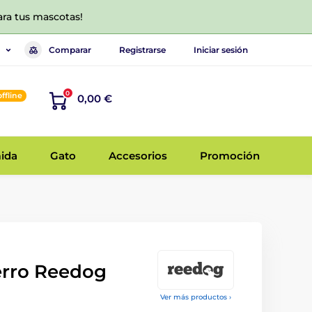
ara tus mascotas!
Comparar
Registrarse
Iniciar sesión
0
offline
0,00 €
ida
Gato
Accesorios
Promoción
erro Reedog
Ver más productos ›