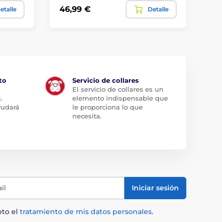
46,99 €
54
etalle
Detalle
to
Servicio de collares
El servicio de collares es un
.
elemento indispensable que
yudará
le proporciona lo que
necesita.
il
Iniciar sesión
pto el
tratamiento de mis datos personales
.