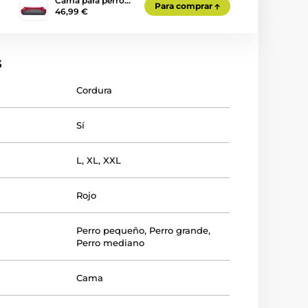
Cama para perro…
Para comprar
46,99 €
s
Cordura
Sí
L
,
XL
,
XXL
Rojo
Perro pequeño
,
Perro grande
,
Perro mediano
Cama