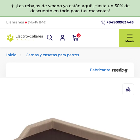
☀️ ¡Las rebajas de verano ya están aquí! ¡Hasta un 50% de
descuento en todo para tus mascotas!
+34900963443
Llámanos
(Mo-Fr 8-16)
0
Menú
Inicio
Camas y casetas para perros
Fabricante