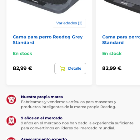
previo aviso. Las imágenes tienen únicamente
carácter ilustrativo.
Variedades (2)
El producto aparece en las categorías
Cama para perro Reedog Grey
Cama para perr
Standard
Standard
Camas y casetas para perros
Camas
En stock
En stock
Ortopédicas
Para los perros pequeños
Para perros medianos
82,99 €
82,99 €
Detalle
Para perros grandes
Nuestra propia marca
Fabricamos y vendemos artículos para mascotas y
productos inteligentes de la marca propia Reedog.
9 años en el mercado
9 años en el mercado nos han dado la experiencia suficiente
para convertirnos en líderes del mercado mundial.
Asesoramiento experto