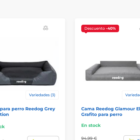
Descuento
-40%
Variedades (3)
Varieda
para perro Reedog Grey
Cama Reedog Glamour E
tion
Grafito para perro
En stock
ck
94,99 €