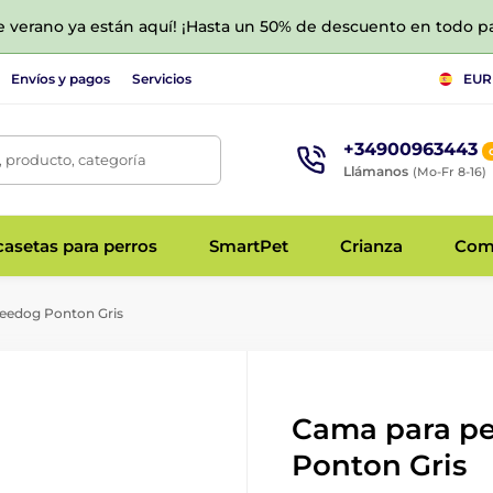
de verano ya están aquí! ¡Hasta un 50% de descuento en todo p
Envíos y pagos
Servicios
EUR
+34900963443
 producto, categoría
Llámanos
(Mo-Fr 8-16)
asetas para perros
SmartPet
Crianza
Com
eedog Ponton Gris
Cama para p
Ponton Gris