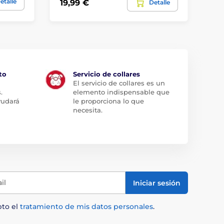
etalle
19,99 €
74
Detalle
to
Servicio de collares
El servicio de collares es un
.
elemento indispensable que
yudará
le proporciona lo que
necesita.
il
Iniciar sesión
pto el
tratamiento de mis datos personales
.