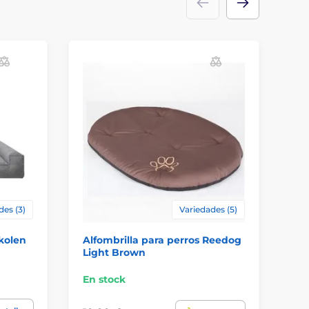
R
des (3)
Variedades (5)
kolen
Alfombrilla para perros Reedog
Ca
Light Brown
Ex
En stock
En