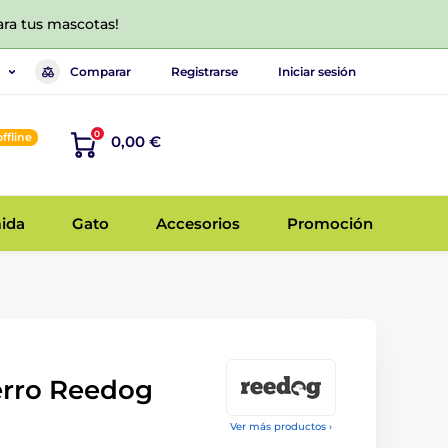
ara tus mascotas!
Comparar
Registrarse
Iniciar sesión
0
offline
0,00 €
ida
Gato
Accesorios
Promoción
erro Reedog
Ver más productos ›