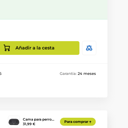
Añadir a la cesta
6
Garantía:
24 meses
Cama para perro…
Para comprar
31,99 €