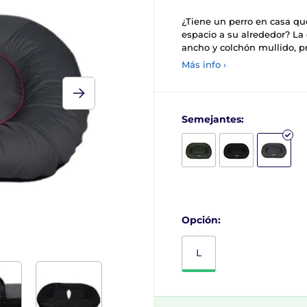
¿Tiene un perro en casa que
espacio a su alrededor? L
ancho y colchón mullido, p
Más info ›
Semejantes:
Opción:
L