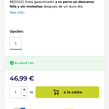
REEDOG Extra garantizarán
a tu perro un descanso
feliz y sin molestias
después de un duro día.
Más info ›
Opción:
L
En stock 1 ks
46,99 €
a la cesta
ks