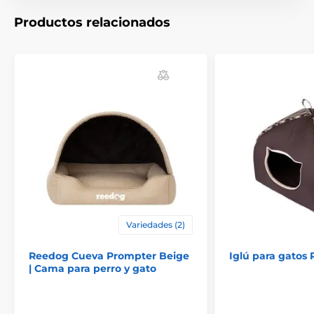
Productos relacionados
Las especificaciones técnicas pueden cambiar sin
previo aviso. Las imágenes tienen únicamente
carácter ilustrativo.
El producto aparece en las categorías
Camas y casetas para perros
Almohadillas
Para los perros pequeños
Para perros medianos
Variedades (2)
Para perros grandes
Reedog Cueva Prompter Beige
Iglú para gatos
| Cama para perro y gato