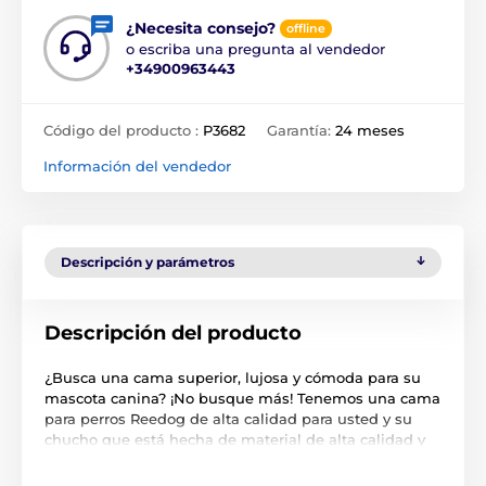
¿Necesita consejo?
offline
o escriba una pregunta al vendedor
+34900963443
Código del producto :
P3682
Garantía:
24 meses
Información del vendedor
Descripción y parámetros
Descripción del producto
¿Busca una cama superior, lujosa y cómoda para su
mascota canina? ¡No busque más! Tenemos una cama
para perros Reedog de alta calidad para usted y su
chucho que está hecha de material de alta calidad y
duradero. La ventaja es la funda extraíble, que
también se puede lavar en la lavadora. El colchón de