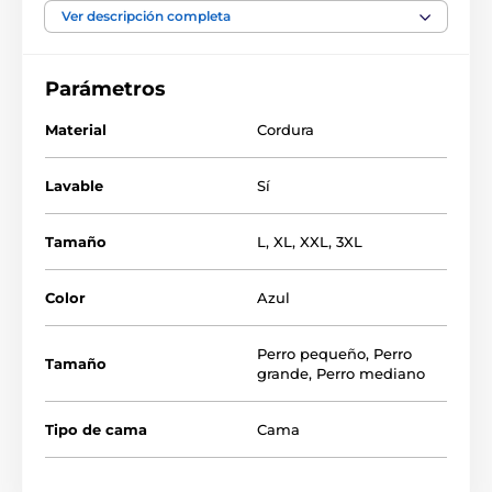
la cama para perros está hecho de un tubo, por lo que
Ver descripción completa
evita que se tumbe demasiado y su perro estará
contento todo el tiempo. Haga que su perro se sienta
cómodo y cómprele nuestra cama para perros
Parámetros
REEDOG.
Material
Cordura
Lavable
Sí
Tamaño
L
,
XL
,
XXL
,
3XL
Color
Azul
Perro pequeño
,
Perro
Tamaño
grande
,
Perro mediano
Tipo de cama
Cama