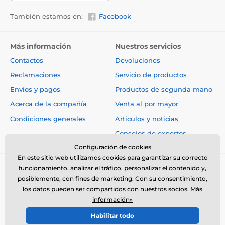
También estamos en:
Facebook
Más información
Nuestros servicios
Contactos
Devoluciones
Reclamaciones
Servicio de productos
Envíos y pagos
Productos de segunda mano
Acerca de la compañía
Venta al por mayor
Condiciones generales
Artículos y noticias
Consejos de expertos
Configuración de cookies
En este sitio web utilizamos cookies para garantizar su correcto
funcionamiento, analizar el tráfico, personalizar el contenido y,
posiblemente, con fines de marketing. Con su consentimiento,
los datos pueden ser compartidos con nuestros socios.
Más
información»
© 2026 www.electro-collares.es ⦁ Tienda electrónica creada por
Habilitar todo
SIMPLIA.cz