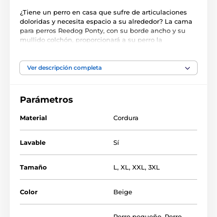
¿Tiene un perro en casa que sufre de articulaciones
doloridas y necesita espacio a su alrededor? La cama
para perros Reedog Ponty, con su borde ancho y su
mullido colchón, proporcionará a su perro la
comodidad que busca. La funda de la cama para
mascotas se puede quitar y lavar fácilmente a
máquina, por lo que no tendrá ninguna preocupación
Ver descripción completa
y su mascota se dormirá en una cama limpia. El
material de cordura duradero y el relleno de espuma
proporcionarán a su perro un sueño tranquilo.
Parámetros
Material
Cordura
Lavable
Sí
Tamaño
L
,
XL
,
XXL
,
3XL
Color
Beige
La cama para perros Reedog Ponton es para perros
pequeños, medianos y grandes. Puedes elegir entre
Perro pequeño
,
Perro