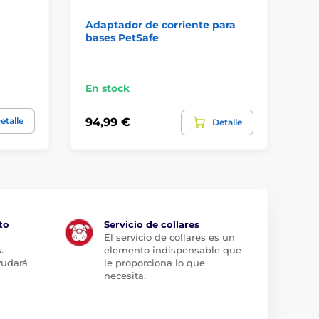
Adaptador de corriente para
Ca
bases PetSafe
va
En stock
En
etalle
94,99 €
7,
Detalle
to
Servicio de collares
El servicio de collares es un
.
elemento indispensable que
yudará
le proporciona lo que
necesita.