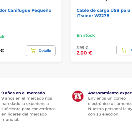
dor Canifugue Pequeño
Cable de carga USB para
iTrainer W227B
En stock
ck
3,99 €
D
 €
Detalle
2,00 €
9 años en el mercado
Asesoramiento exper
9 años en el mercado nos
Envíenos un correo
han dado la experiencia
electrónico o llámenos
suficiente para convertirnos
Nuestro personal le a
en líderes del mercado
con su eleccion.
mundial.