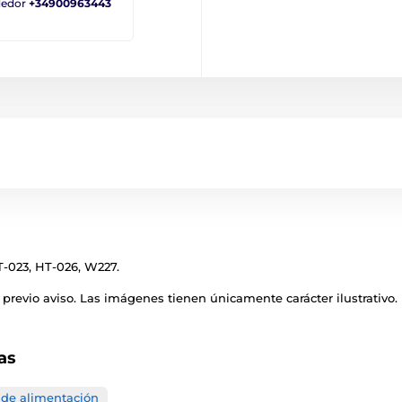
ndedor
+34900963443
HT-023, HT-026, W227.
previo aviso. Las imágenes tienen únicamente carácter ilustrativo.
as
 de alimentación