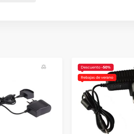
Descuento
-50%
Rebajas de verano