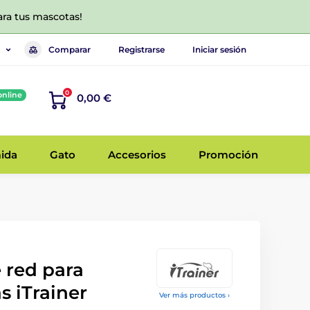
ara tus mascotas!
Comparar
Registrarse
Iniciar sesión
0
online
0,00 €
ida
Gato
Accesorios
Promoción
 red para
s iTrainer
Ver más productos ›