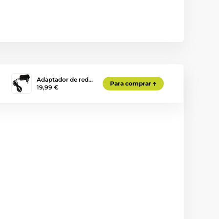
Adaptador de red…
Para comprar
19,99 €