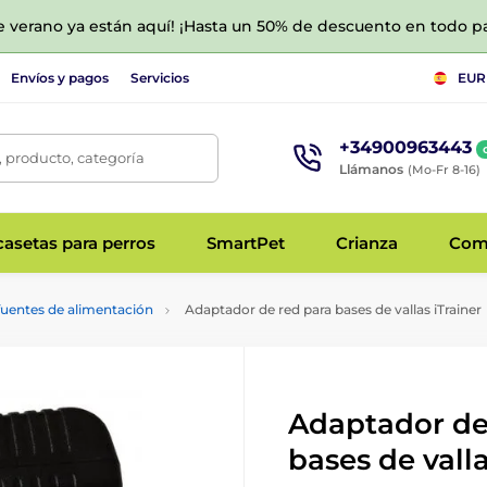
de verano ya están aquí! ¡Hasta un 50% de descuento en todo p
Envíos y pagos
Servicios
EUR
+34900963443
 producto, categoría
Llámanos
(Mo-Fr 8-16)
asetas para perros
SmartPet
Crianza
Com
fuentes de alimentación
Adaptador de red para bases de vallas iTrainer
Adaptador de
bases de valla