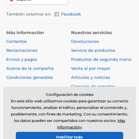
20 kg
15 uds
También estamos en:
Facebook
25 kg
20 uds
> 30 kg
> 22 uds
Más información
Nuestros servicios
Contactos
Devoluciones
Reclamaciones
Servicio de productos
Las especificaciones técnicas pueden cambiar sin
Envíos y pagos
Productos de segunda mano
previo aviso. Las imágenes son solo ilustrativas.
Acerca de la compañía
Venta al por mayor
Condiciones generales
Artículos y noticias
Consejos de expertos
Configuración de cookies
En este sitio web utilizamos cookies para garantizar su correcto
funcionamiento, analizar el tráfico, personalizar el contenido y,
posiblemente, con fines de marketing. Con su consentimiento,
los datos pueden ser compartidos con nuestros socios.
Más
información»
© 2026 www.electro-collares.es ⦁ Tienda electrónica creada por
Habilitar todo
SIMPLIA.cz