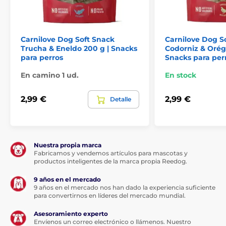
Carnilove Dog Soft Snack
Carnilove Dog S
Trucha & Eneldo 200 g | Snacks
Codorniz & Orég
para perros
Snacks para per
En camino 1 ud.
En stock
2,99 €
2,99 €
Detalle
Nuestra propia marca
Fabricamos y vendemos artículos para mascotas y
productos inteligentes de la marca propia Reedog.
9 años en el mercado
Composición:
9 años en el mercado nos han dado la experiencia suficiente
para convertirnos en líderes del mercado mundial.
Proteína de salmón (30 %), guisante amarillo, glicerina
vegetal, proteína de ave hidrolizada (8 %), hígado de
Asesoramiento experto
Envíenos un correo electrónico o llámenos. Nuestro
pollo hidrolizado (5 %), colágeno (4 %), melaza, harina