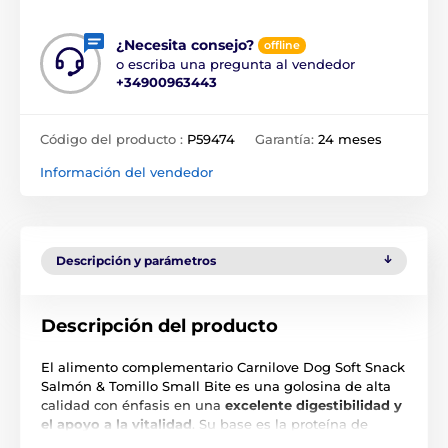
¿Necesita consejo?
offline
o escriba una pregunta al vendedor
+34900963443
Código del producto :
P59474
Garantía:
24 meses
Información del vendedor
Descripción y parámetros
Descripción del producto
El alimento complementario Carnilove Dog Soft Snack
Salmón & Tomillo Small Bite es una golosina de alta
calidad con énfasis en una
excelente digestibilidad y
el apoyo a la vitalidad
. Su base es la proteína de
salmón, una fuente natural de ácidos grasos omega,