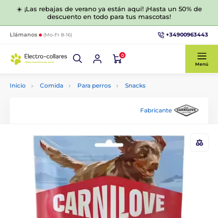
☀️ ¡Las rebajas de verano ya están aquí! ¡Hasta un 50% de
descuento en todo para tus mascotas!
+34900963443
Llámanos
(Mo-Fr 8-16)
0
Menú
Inicio
Comida
Para perros
Snacks
Fabricante