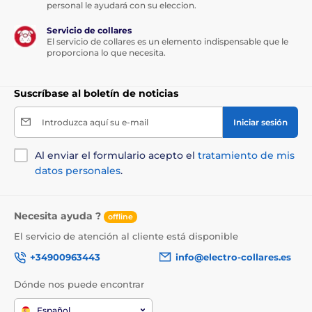
personal le ayudará con su eleccion.
de guisante, tomillo seco (1 %).
Servicio de collares
El servicio de collares es un elemento indispensable que le
proporciona lo que necesita.
Componentes analíticos:
Proteína bruta 31,0 %, grasa bruta 5,0 %, humedad 17,0
Suscríbase al boletín de noticias
%, ceniza bruta 7,0 %, fibra bruta 1,5 %, calcio 1,0 %,
fósforo 1,0 %, sodio 0,7 %, ácidos grasos omega-3 0,6 %,
Introduzca aquí su e-mail
Iniciar sesión
ácidos grasos omega-6 0,7 %.
Aditivos nutricionales por 1 kg:
Vitamina C (3a312) 35
Al enviar el formulario acepto el
tratamiento de mis
mg.
datos personales
.
Dosificación:
Necesita ayuda ?
offline
El servicio de atención al cliente está disponible
Peso del perro (kg)
Dosis diaria (uds)
+34900963443
info@electro-collares.es
< 10 kg
< 10 uds
Dónde nos puede encontrar
15 kg
12 uds
Español