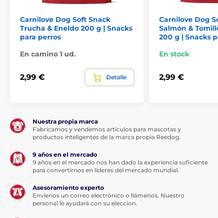
Carnilove Dog Soft Snack
Carnilove Dog S
Trucha & Eneldo 200 g | Snacks
Salmón & Tomill
para perros
200 g | Snacks p
En camino 1 ud.
En stock
Composición:
2,99 €
2,99 €
Detalle
Proteína de sardina (30 %), guisante amarillo, glicerina
vegetal, proteína de ave hidrolizada (8 %), hígado de
pollo hidrolizado (5 %), colágeno (4 %), melaza, harina
Nuestra propia marca
de guisante, ajo de oso seco (1 %).
Fabricamos y vendemos artículos para mascotas y
productos inteligentes de la marca propia Reedog.
9 años en el mercado
Componentes analíticos:
9 años en el mercado nos han dado la experiencia suficiente
para convertirnos en líderes del mercado mundial.
Proteína bruta 30,0 %, grasa bruta 5,0 %, humedad 17,0
%, ceniza bruta 6,5 %, fibra bruta 1,5 %, calcio 1,1 %,
Asesoramiento experto
fósforo 0,9 %, sodio 0,6 %, ácidos grasos omega-3 0,5
Envíenos un correo electrónico o llámenos. Nuestro
personal le ayudará con su eleccion.
%, ácidos grasos omega-6 0,6 %.