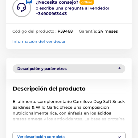
¿Necesita consejo?
offline
o escriba una pregunta al vendedor
+34900963443
Código del producto :
P59468
Garantía:
24 meses
Información del vendedor
Descripción y parámetros
Descripción del producto
El alimento complementario Carnilove Dog Soft Snack
Sardines & Wild Garlic ofrece una composición
nutricionalmente rica, con énfasis en los
ácidos
grasos omega
y los antioxidantes. La base es proteína
de sardina, muy atractiva para los perros y a la vez de
fácil digestión. Este premio blando se elabora sin
cereales ni patatas, lo que lo hace adecuado para
Ver descripción completa