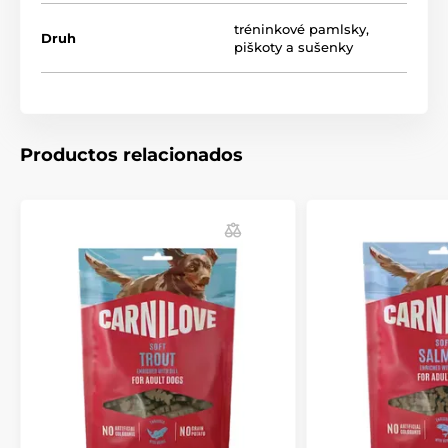
Estimulante metabólico:
El ajo de oso contribuye a
una digestión adecuada y al equilibrio interno.
tréninkové pamlsky
,
Druh
piškoty a sušenky
Aparato locomotor:
Contenido de colágeno para
apoyar tendones, articulaciones y tejidos conectivos.
Tamaño del snack:
24 x 12,1 mm
Productos relacionados