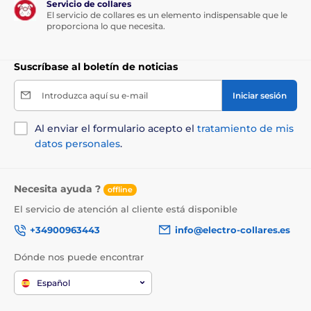
Servicio de collares
Aditivos nutricionales por 1 kg:
Vitamina C (3a312) 35
El servicio de collares es un elemento indispensable que le
mg.
proporciona lo que necesita.
Suscríbase al boletín de noticias
Dosificación:
Introduzca aquí su e-mail
Iniciar sesión
Peso del perro (kg)
Dosis diaria (uds)
Al enviar el formulario acepto el
tratamiento de mis
< 10 kg
< 10 uds
datos personales
.
15 kg
12 uds
20 kg
15 uds
Necesita ayuda ?
offline
El servicio de atención al cliente está disponible
25 kg
20 uds
+34900963443
info@electro-collares.es
> 30 kg
> 22 uds
Dónde nos puede encontrar
Español
Las especificaciones técnicas pueden cambiar sin
previo aviso expreso. Las imágenes son solo