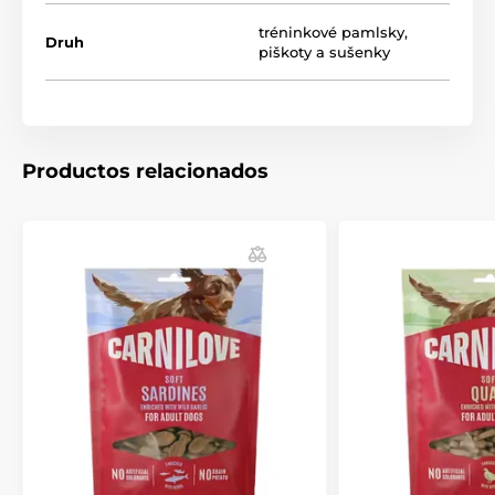
funcional de colágeno para apoyar los tejidos
conectivos.
tréninkové pamlsky
,
Druh
piškoty a sušenky
Textura excelente:
Consistencia semiblanda que
facilita la administración durante el adiestramiento
y a perros mayores.
Tamaño del snack:
26 x 11,7 mm
Productos relacionados