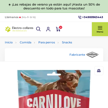
☀️ ¡Las rebajas de verano ya están aquí! ¡Hasta un 50% de
descuento en todo para tus mascotas!
+34900963443
Llámanos
(Mo-Fr 8-16)
0
Menú
Inicio
Comida
Para perros
Snacks
Fabricante