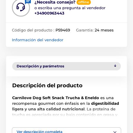
¿Necesita consejo?
offline
o escriba una pregunta al vendedor
+34900963443
Código del producto :
P59469
Garantía:
24 meses
Información del vendedor
Descripción y parámetros
Descripción del producto
Carnilove Dog Soft Snack Trucha & Eneldo
es una
recompensa gourmet con énfasis en la
digestibilidad
ligera y una alta calidad nutricional
. La proteína de
trucha es apreciada por su bajo contenido en grasa y
su proporción óptima de aminoácidos, lo que
convierte estos snacks en una opción ideal para
mantener un peso saludable sin renunciar al sabor.
Ver descripción completa