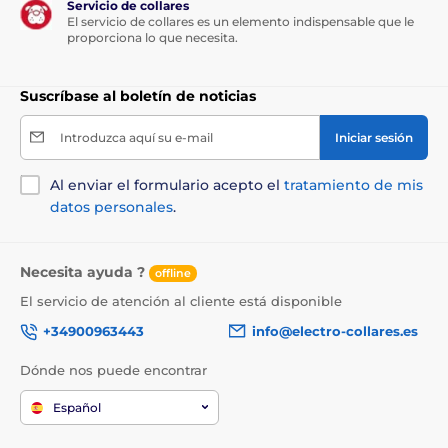
Servicio de collares
El servicio de collares es un elemento indispensable que le
Aditivos nutricionales por 1 kg:
Vitamina C (3a312) 35
proporciona lo que necesita.
mg.
Suscríbase al boletín de noticias
Dosificación:
Introduzca aquí su e-mail
Iniciar sesión
Peso del perro (kg)
Dosis diaria (uds.)
Al enviar el formulario acepto el
tratamiento de mis
< 10 kg
< 10 uds.
datos personales
.
15 kg
12 uds.
Necesita ayuda ?
offline
20 kg
15 uds.
El servicio de atención al cliente está disponible
25 kg
20 uds.
+34900963443
info@electro-collares.es
> 30 kg
> 22 uds.
Dónde nos puede encontrar
Español
Las especificaciones técnicas pueden cambiar sin