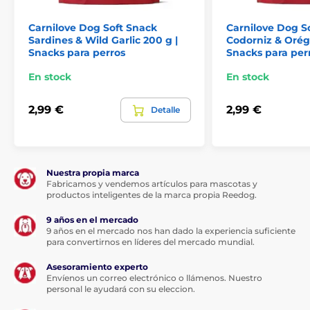
Carnilove Dog Soft Snack
Carnilove Dog S
Sardines & Wild Garlic 200 g |
Codorniz & Orég
Snacks para perros
Snacks para per
En stock
En stock
2,99 €
2,99 €
Detalle
Composición:
Proteína de trucha (30 %), guisante amarillo, glicerina
vegetal, proteína de ave hidrolizada (8 %), hígado de
Nuestra propia marca
pollo hidrolizado (5 %), colágeno (4 %), melaza, harina
Fabricamos y vendemos artículos para mascotas y
de guisante, eneldo seco (1 %).
productos inteligentes de la marca propia Reedog.
9 años en el mercado
9 años en el mercado nos han dado la experiencia suficiente
Componentes analíticos:
para convertirnos en líderes del mercado mundial.
Proteína bruta 30,0 %, grasa bruta 4,5 %, humedad 17,0
Asesoramiento experto
%, ceniza bruta 6,5 %, fibra bruta 1,5 %, calcio 1,0 %,
Envíenos un correo electrónico o llámenos. Nuestro
personal le ayudará con su eleccion.
fósforo 1,0 %, sodio 0,7 %, ácidos grasos omega-3 0,5 %,
ácidos grasos omega-6 0,6 %.